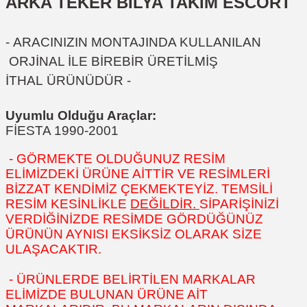
ARKA TEKER BİLYA TAKIM ESCORT
- ARACINIZIN MONTAJINDA KULLANILAN
ORJİNAL İLE BİREBİR ÜRETİLMİŞ
İTHAL ÜRÜNÜDÜR -
Uyumlu Olduğu Araçlar:
FİESTA 1990-2001
- GÖRMEKTE OLDUĞUNUZ RESİM
ELİMİZDEKİ ÜRÜNE AİTTİR VE RESİMLERİ
BİZZAT KENDİMİZ ÇEKMEKTEYİZ. TEMSİLİ
RESİM KESİNLİKLE
DEĞİLDİR.
SİPARİŞİNİZİ
VERDİĞİNİZDE RESİMDE GÖRDÜĞÜNÜZ
ÜRÜNÜN AYNISI EKSİKSİZ OLARAK SİZE
ULAŞACAKTIR.
- ÜRÜNLERDE BELİRTİLEN MARKALAR
ELİMİZDE BULUNAN ÜRÜNE AİT