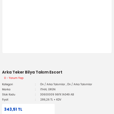
Arka Teker Bilya Takım Escort
0 - Yorum Yap
Kategori
Ön / Arka Takımlar
,
Ön / Arka Takımlar
Marka
İTHAL ÜRÜN
Stok Kodu
30600009 96FX 1A049 AB
Fiyat
286,26 TL + KDV
343,51 TL