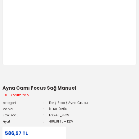
Ayna Camı Focus Sağ Manuel
0 - Yorum Yap
Kategori
Far / Stop / Ayna Grubu
Marka
İTHAL ÜRÜN
Stok Kodu
17K740_FFCS
Fiyat
488,81 TL + KDV
586,57 TL