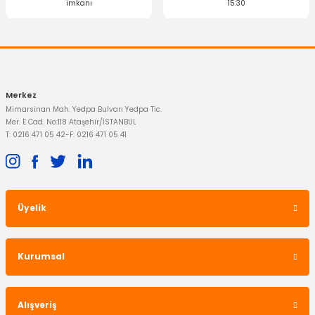
imkanı
15:30
Gönder
Merkez
Mimarsinan Mah. Yedpa Bulvarı Yedpa Tic.
Mer. E Cad. No:118 Ataşehir/İSTANBUL
T: 0216 471 05 42
-
F: 0216 471 05 41
Üyelik
OTOSAN
Dörtlü Flaşör Düğmesi Focus 2001-2005
Kurumsal
5.510,53 TL
Alışveriş