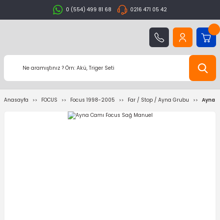
0 (554) 499 81 68
0216 471 05 42
Anasayfa
FOCUS
Focus 1998-2005
Far / Stop / Ayna Grubu
Ayna C