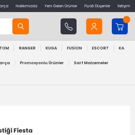
Parça
Hakkımızda
Yeni Gelen Ürünler
Fiyatı Düşenler
İletişim
STOM
RANGER
KUGA
FUSİON
ESCORT
KA
Parça
Promosyonlu Ürünler
Sarf Malzemeler
tiği Fiesta