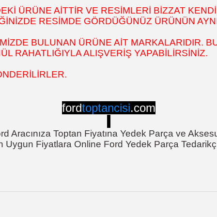
İ ÜRÜNE AİTTİR VE RESİMLERİ BİZZAT KENDİ
DİĞİNİZDE RESİMDE GÖRDÜĞÜNÜZ ÜRÜNÜN AYNI
MİZDE BULUNAN ÜRÜNE AİT MARKALARIDIR. BU
 RAHATLIĞIYLA ALIŞVERİŞ YAPABİLİRSİNİZ.
ÖNDERİLİRLER.
ford
toptancisi
.com
rd Aracınıza Toptan Fiyatına Yedek Parça ve Akses
n Uygun Fiyatlara Online Ford Yedek Parça Tedarikçi