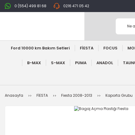
0 (554) 499 81 68
0216 471 05 42
Ford 10000 km Bakım Setleri
FİESTA
FOCUS
MO
B-MAX
S-MAX
PUMA
ANADOL
TAUNU
Anasayfa
FİESTA
Fiesta 2008-2013
Kaporta Grubu