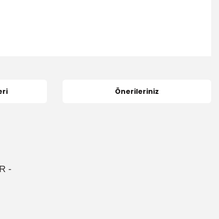
ri
Önerileriniz
R
-