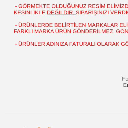
- GÖRMEKTE OLDUĞUNUZ RESİM ELİMİZDEK
KESİNLİKLE
DEĞİLDİR.
SİPARİŞİNİZİ VER
- ÜRÜNLERDE BELİRTİLEN MARKALAR ELİ
FARKLI MARKA ÜRÜN GÖNDERİLMEZ. GÖNÜL
- ÜRÜNLER ADINIZA FATURALI OLARAK G
Fo
E