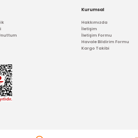
Kurumsal
4.
ik
Hakkımızda
YERLİ ÜRÜN
i
İletişim
daim Su Hortumu Fiesta Fusion 1.4 Tdci
 Unuttum
İletişim Formu
Havale Bildirim Formu
Kargo Takibi
2.746,72 TL