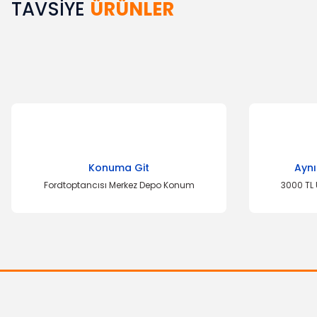
TAVSİYE
ÜRÜNLER
Bu ürünün fiyat bilgisi, resim, ürün açıklamalarında ve diğer k
Görüş ve önerileriniz için teşekkür ederiz.
Ürün resmi kalitesiz, bozuk veya görüntülenemiyor.
Ürün açıklamasında eksik bilgiler bulunuyor.
Ürün bilgilerinde hatalar bulunuyor.
Ürün fiyatı diğer sitelerden daha pahalı.
Bu ürüne benzer farklı alternatifler olmalı.
Konuma Git
Aynı
Fordtoptancısı Merkez Depo Konum
3000 TL 
OTOSAN
Çakmak Yuvası Fiesta Fusion