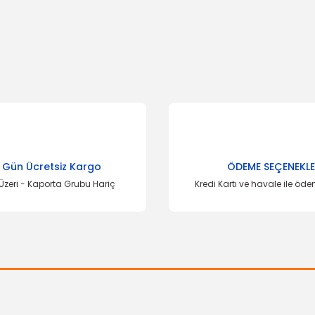
onularda yetersiz gördüğünüz noktaları öneri formunu kullanarak tarafımı
Bu ürüne ilk yorumu siz yapın!
Yorum Yaz
 Gün Ücretsiz Kargo
ÖDEME SEÇENEKLE
Üzeri - Kaporta Grubu Hariç
Kredi Kartı ve havale ile öd
Gönder
Yağ Pompası 