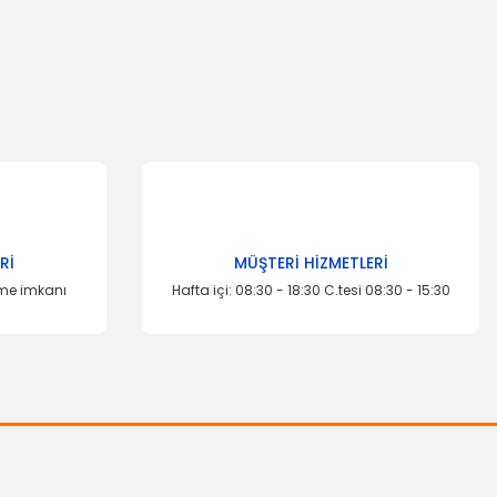
za iletebilirsiniz.
Rİ
MÜŞTERİ HİZMETLERİ
eme imkanı
Hafta içi: 08:30 - 18:30 C.tesi 08:30 - 15:30
PİERBURG
Fiesta Euro 4 1.4 Tdci