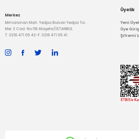
200,00 TL
Üyelik
Merkez
Yeni Üyel
Mimarsinan Mah. Yedpa Bulvarı Yedpa Tic.
Mer. E Cad. No:118 Ataşehir/İSTANBUL
Üye Giriş
Manifold Devir
T: 0216 471 05 42
-
F: 0216 471 05 41
Şifremi