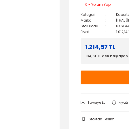
0 - Yorum Yap
Kategori
Kaport
Marka
İTHAL 
Stok Kodu
8A61 A
Fiyat
1.012,14
1.214,57 TL
134,61 TL den başlayan t
Tavsiye Et
Fiyat
Stoktan Teslim