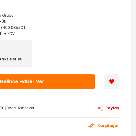
a Grubu
ÜRÜN
43400 DB5ZCT
 TL + KDV
aksitlerle!!
Gelince Haber Ver
ı Düşünce Haber Ver
Paylaş
Karşılaştır