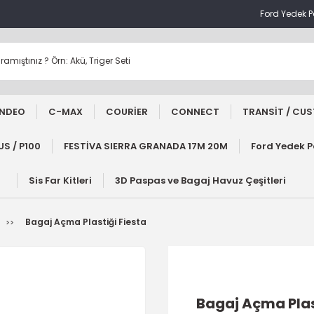
Ford Yedek 
NDEO
C-MAX
COURİER
CONNECT
TRANSİT / CU
S / P100
FESTİVA SIERRA GRANADA 17M 20M
Ford Yedek 
Sis Far Kitleri
3D Paspas ve Bagaj Havuz Çeşitleri
Bagaj Açma Plastiği Fiesta
Bagaj Açma Plas