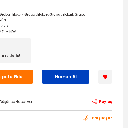
k Grubu
,
Elektrik Grubu
,
Elektrik Grubu
,
Elektrik Grubu
ÜRÜN
A132 AC
2 TL + KDV
aksitlerle!!
epete Ekle
Hemen Al
ı Düşünce Haber Ver
Paylaş
Karşılaştır