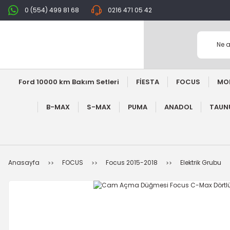
0 (554) 499 81 68
0216 471 05 42
Ford 10000 km Bakım Setleri
FİESTA
FOCUS
MO
B-MAX
S-MAX
PUMA
ANADOL
TAUNU
Anasayfa
FOCUS
Focus 2015-2018
Elektrik Grubu