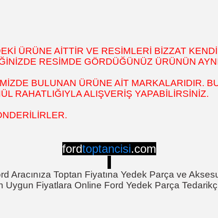
İ ÜRÜNE AİTTİR VE RESİMLERİ BİZZAT KENDİ
DİĞİNİZDE RESİMDE GÖRDÜĞÜNÜZ ÜRÜNÜN AYNI
MİZDE BULUNAN ÜRÜNE AİT MARKALARIDIR. BU
 RAHATLIĞIYLA ALIŞVERİŞ YAPABİLİRSİNİZ.
ÖNDERİLİRLER.
ford
toptancisi
.com
rd Aracınıza Toptan Fiyatına Yedek Parça ve Akses
n Uygun Fiyatlara Online Ford Yedek Parça Tedarikçi