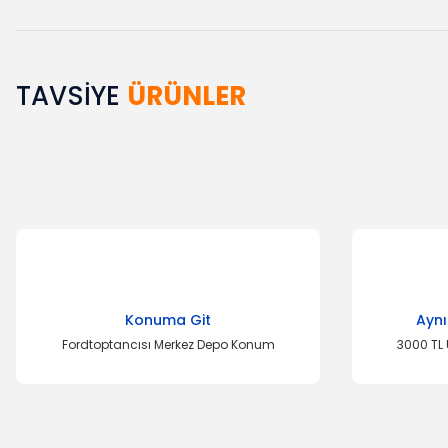
TAVSİYE
ÜRÜNLER
Bu ürünün fiyat bilgisi, resim, ürün açıklamalarında ve diğer k
Görüş ve önerileriniz için teşekkür ederiz.
Ürün resmi kalitesiz, bozuk veya görüntülenemiyor.
Ürün açıklamasında eksik bilgiler bulunuyor.
Ürün bilgilerinde hatalar bulunuyor.
Ürün fiyatı diğer sitelerden daha pahalı.
Bu ürüne benzer farklı alternatifler olmalı.
Konuma Git
Aynı
Fordtoptancısı Merkez Depo Konum
3000 TL 
Stop 