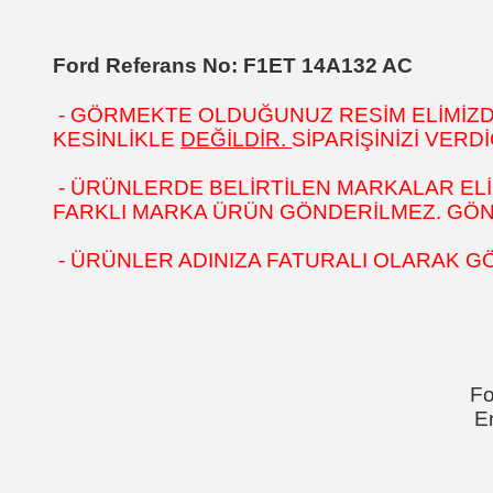
Ford Referans No:
F1ET 14A132 AC
- GÖRMEKTE OLDUĞUNUZ RESİM ELİMİZDEK
KESİNLİKLE
DEĞİLDİR.
SİPARİŞİNİZİ VER
- ÜRÜNLERDE BELİRTİLEN MARKALAR ELİ
FARKLI MARKA ÜRÜN GÖNDERİLMEZ. GÖNÜL
- ÜRÜNLER ADINIZA FATURALI OLARAK G
Fo
E