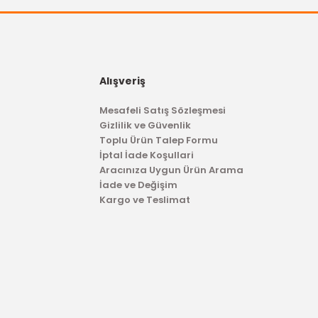
Alışveriş
OTOSAN
Mesafeli Satış Sözleşmesi
Triger Seti Fiesta Euro 5 1.5 Tdci 2013-2015 OTOSAN
Gizlilik ve Güvenlik
Toplu Ürün Talep Formu
İptal İade Koşullari
1.893,61 TL
Aracınıza Uygun Ürün Arama
İade ve Değişim
Kargo ve Teslimat