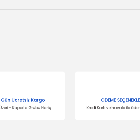
onularda yetersiz gördüğünüz noktaları öneri formunu kullanarak tarafımı
Bu ürüne ilk yorumu siz yapın!
Yorum Yaz
 Gün Ücretsiz Kargo
ÖDEME SEÇENEKLE
Üzeri - Kaporta Grubu Hariç
Kredi Kartı ve havale ile öd
İTHAL ÜRÜN
İTHAL ÜRÜN
Stop Fiesta Sol 2013/-
Fiesta Sağ 2013/-
Gönder