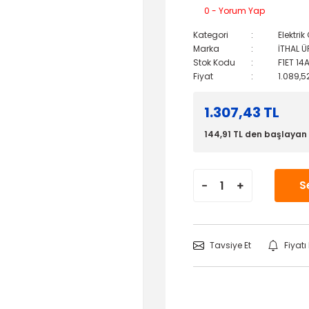
0 - Yorum Yap
Kategori
Elektri
Marka
İTHAL 
Stok Kodu
F1ET 14
Fiyat
1.089,5
1.307,43 TL
144,91 TL den başlayan t
S
Tavsiye Et
Fiyat