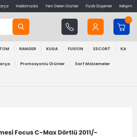
Parça
Hakkımızda
Yeni Gelen Ürünler
Fiyatı Düşenler
İletişim
STOM
RANGER
KUGA
FUSİON
ESCORT
KA
Parça
Promosyonlu Ürünler
Sarf Malzemeler
si Focus C-Max Dörtlü 2011/-