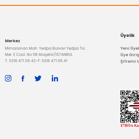
1
İTHAL ÜRÜN
Klima Radyatörü Fiesta Benzinli 2013/-
Üyelik
Merkez
3.179,67 TL
Yeni Üyel
Mimarsinan Mah. Yedpa Bulvarı Yedpa Tic.
Mer. E Cad. No:118 Ataşehir/İSTANBUL
Üye Giriş
T: 0216 471 05 42
-
F: 0216 471 05 41
Şifremi
TÜKENDİ