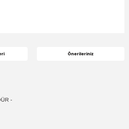
ri
Önerileriniz
DÜR
-