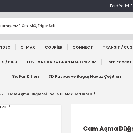
Ford Yedek 
NDEO
C-MAX
COURİER
CONNECT
TRANSİT / CU
S / P100
FESTİVA SIERRA GRANADA 17M 20M
Ford Yedek 
Sis Far Kitleri
3D Paspas ve Bagaj Havuz Çeşitleri
Cam Açma Düğmesi Focus C-Max Dörtlü 2011/-
Cam Açma Düğme