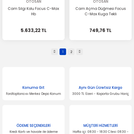
OTOSAN
OTOSAN
Cam Silgi Kolu Focus C-Max
Cam Açma Düğmesi Focus
Hb
C-Max Kuga Tekli
5.633,22 TL
749,76 TL
1
2
Konuma Git
Aynı Gün Ücretsiz Kargo
Fordtoptancısı Merkez Depo Konum
3000 TL Üzeri - Kaporta Grubu Hariç
ÖDEME SEÇENEKLERİ
MÜŞTERİ HİZMETLERİ
Kredi Kartı ve havale ile ödeme
Hafta içi: 08:30 - 18:30 C.tesi 08:30 -