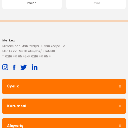
imkanı
15:30
Merkez
Mimarsinan Mah. Yedpa Bulvarı Yedpa Tic.
Mer. E Cad. No:118 Ataşehir/İSTANBUL
T: 0216 471 05 42
-
F: 0216 471 05 41
Üyelik
Kurumsal
Alışveriş