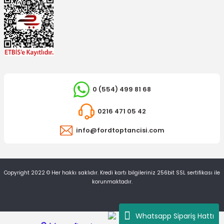
TÜKENDİ
TÜKENDİ
OTOSAN
OTOSAN
0 (554) 499 81 68
Hava Filtresi Mondeo
Hava Filtresi Mondeo
0216 471 05 42
1.589,04 TL
651,10 TL
info@fordtoptancisi.com
Copyright 2022 © Her hakkı saklıdır. Kredi kartı bilgileriniz 256bit SSL sertifikası ile
korunmaktadır.
TÜKENDİ
TÜKENDİ
Whatsapp Sipariş Hattı