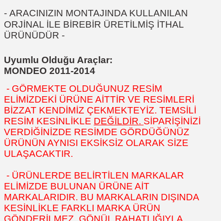
-
ARACINIZIN MONTAJINDA KULLANILAN
ORJİNAL İLE BİREBİR ÜRETİLMİŞ İTHAL
ÜRÜNÜDÜR
-
Uyumlu Olduğu Araçlar:
MONDEO 2011-2014
- GÖRMEKTE OLDUĞUNUZ RESİM
ELİMİZDEKİ ÜRÜNE AİTTİR VE RESİMLERİ
BİZZAT KENDİMİZ ÇEKMEKTEYİZ. TEMSİLİ
RESİM KESİNLİKLE
DEĞİLDİR.
SİPARİŞİNİZİ
VERDİĞİNİZDE RESİMDE GÖRDÜĞÜNÜZ
ÜRÜNÜN AYNISI EKSİKSİZ OLARAK SİZE
ULAŞACAKTIR.
- ÜRÜNLERDE BELİRTİLEN MARKALAR
ELİMİZDE BULUNAN ÜRÜNE AİT
MARKALARIDIR. BU MARKALARIN DIŞINDA
KESİNLİKLE FARKLI MARKA ÜRÜN
GÖNDERİLMEZ. GÖNÜL RAHATLIĞIYLA