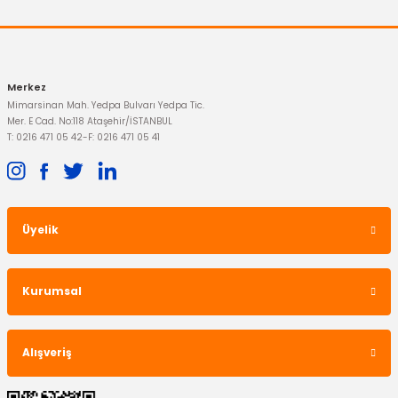
Merkez
Mimarsinan Mah. Yedpa Bulvarı Yedpa Tic.
Mer. E Cad. No:118 Ataşehir/İSTANBUL
T: 0216 471 05 42
-
F: 0216 471 05 41
Üyelik
FTE
Kurumsal
Debriyaj Rulmanı Bilyası Mondeo Kuga Tdci
Alışveriş
2.668,66 TL