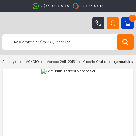
0 (554) 499 81 68
0216 471 05 42
Anasayfa
MONDEO
Mondeo 2011-2015
Kaporta Grubu
Çamurluk Izg