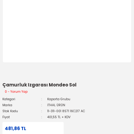
Çamurluk Izgarası Mondeo Sol
0 - Yorum Yap
Kategori
Kaporta Grubu
Marka
İTHAL ÜRÜN
Stok Kodu
11-311-001 8S71 16C217 AC
Fiyat
401,55 TL + KDV
481,86 TL