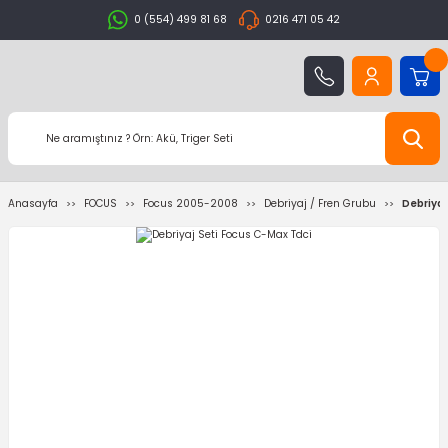
0 (554) 499 81 68
0216 471 05 42
Anasayfa
FOCUS
Focus 2005-2008
Debriyaj / Fren Grubu
Debriyaj