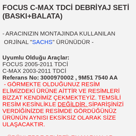
FOCUS C-MAX TDCİ
DEBRİYAJ SETİ
(BASKI+BALATA)
- ARACINIZIN MONTAJINDA KULLANILAN
ORJİNAL "
SACHS
" ÜRÜNÜDÜR -
Uyumlu Olduğu Araçlar:
FOCUS 2005-2011 TDCİ
C-MAX 2003-2011 TDCİ
Referans No: 3000970002 , 9M51 7540 AA
- GÖRMEKTE OLDUĞUNUZ RESİM
ELİMİZDEKİ ÜRÜNE AİTTİR VE RESİMLERİ
BİZZAT KENDİMİZ ÇEKMEKTEYİZ. TEMSİLİ
RESİM KESİNLİKLE
DEĞİLDİR.
SİPARİŞİNİZİ
VERDİĞİNİZDE RESİMDE GÖRDÜĞÜNÜZ
ÜRÜNÜN AYNISI EKSİKSİZ OLARAK SİZE
ULAŞACAKTIR.