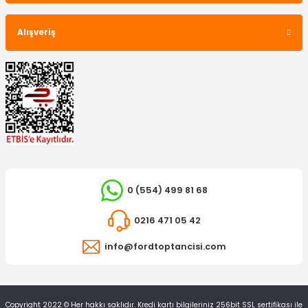
Alışveriş
0 (554) 499 81 68
0216 471 05 42
info@fordtoptancisi.com
Copyright 2022 © Her hakkı saklıdır. Kredi kartı bilgileriniz 256bit SSL sertifikası ile