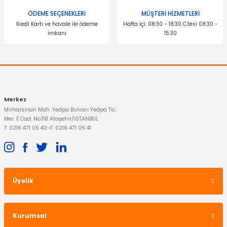
ÖDEME SEÇENEKLERİ
MÜŞTERİ HİZMETLERİ
Kredi Kartı ve havale ile ödeme
Hafta içi: 08:30 - 18:30 C.tesi 08:30 -
imkanı
15:30
Gönder
FTE
Debriyaj Rulmanı Bilyası Focus C-Max 1.6 Tdci
Merkez
2.796,88 TL
Mimarsinan Mah. Yedpa Bulvarı Yedpa Tic.
Mer. E Cad. No:118 Ataşehir/İSTANBUL
T: 0216 471 05 42
-
F: 0216 471 05 41
Üyelik
Kurumsal