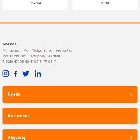
imkanı
15:30
Merkez
Mimarsinan Mah. Yedpa Bulvarı Yedpa Tic.
Mer. E Cad. No:118 Ataşehir/İSTANBUL
T: 0216 471 05 42
-
F: 0216 471 05 41
Üyelik
Kurumsal
Alışveriş