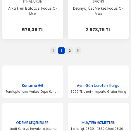
İTHAL ÜRÜN
SACHS
Arka Fren Balatası Focus C-
Debriyaj Üst Merkez Focus C-
Max
Max
576,35 TL
2.573,79 TL
1
2
Konuma Git
Aynı Gün Ücretsiz Kargo
Fordtoptancısı Merkez Depo Konum
3000 TL Üzeri - Kaporta Grubu Hariç
ÖDEME SEÇENEKLERİ
MÜŞTERİ HİZMETLERİ
Kredi Kartı ve havale ile ödeme
Hafta içi: 08:30 - 18:30 C.tesi 08:30 -