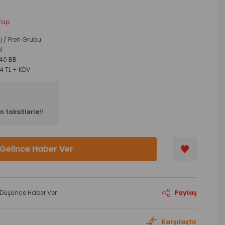
Yap
j / Fren Grubu
N
540 BB
94 TL + KDV
 taksitlerle!!
Gelince Haber Ver
ı Düşünce Haber Ver
Paylaş
Karşılaştır