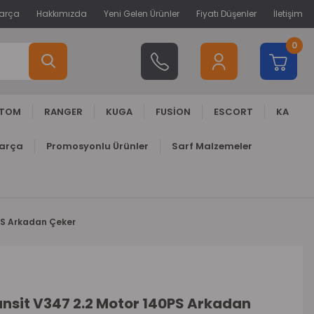
Parça
Hakkımızda
Yeni Gelen Ürünler
Fiyatı Düşenler
İletişim
0
STOM
RANGER
KUGA
FUSİON
ESCORT
KA
Parça
Promosyonlu Ürünler
Sarf Malzemeler
0PS Arkadan Çeker
ransit V347 2.2 Motor 140PS Arkadan