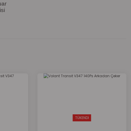
uar
si
za iletebilirsiniz.
TÜKENDİ