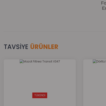
Fo
E
TAVSİYE
ÜRÜNLER
Bu ürünün fiyat bilgisi, resim, ürün açıklamalarında ve diğer k
Görüş ve önerileriniz için teşekkür ederiz.
Ürün resmi kalitesiz, bozuk veya görüntülenemiyor.
Ürün açıklamasında eksik bilgiler bulunuyor.
Ürün bilgilerinde hatalar bulunuyor.
Ürün fiyatı diğer sitelerden daha pahalı.
TÜKENDİ
Bu ürüne benzer farklı alternatifler olmalı.