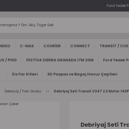
Ford Yedek 
NDEO
C-MAX
COURİER
CONNECT
TRANSİT / CU
S / P100
FESTİVA SIERRA GRANADA 17M 20M
Ford Yedek 
Sis Far Kitleri
3D Paspas ve Bagaj Havuz Çeşitleri
Debriyaj / Fren Grubu
Debriyaj Seti Transit V347 2.2 Motor 14
Debriyaj Seti T