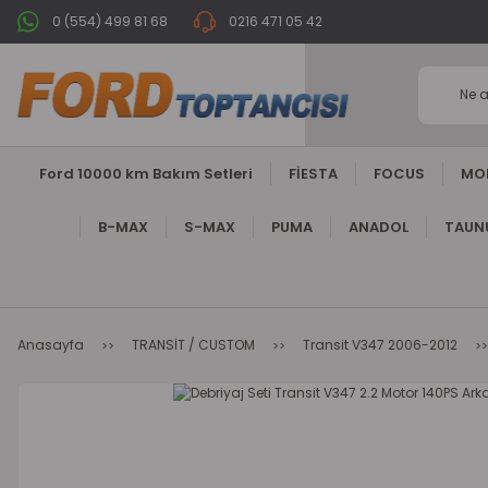
0 (554) 499 81 68
0216 471 05 42
Ford 10000 km Bakım Setleri
FİESTA
FOCUS
MO
B-MAX
S-MAX
PUMA
ANADOL
TAUNU
Anasayfa
TRANSİT / CUSTOM
Transit V347 2006-2012