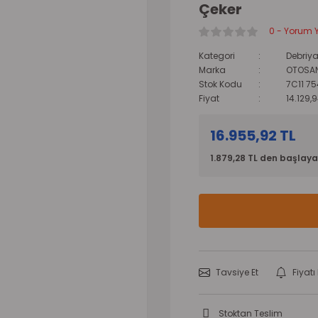
Çeker
0 - Yorum 
Kategori
Debriya
Marka
OTOSA
Stok Kodu
7C11 7
Fiyat
14.129,
16.955,92 TL
1.879,28 TL den başlayan
Tavsiye Et
Fiyat
Stoktan Teslim