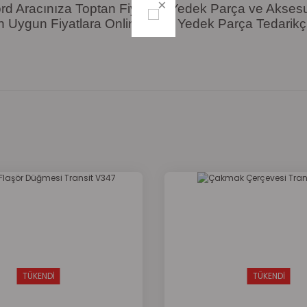
rd Aracınıza Toptan Fiyatına Yedek Parça ve Akses
n Uygun Fiyatlara Online Ford Yedek Parça Tedarikçi
onularda yetersiz gördüğünüz noktaları öneri formunu kullanarak tarafımı
Bu ürüne ilk yorumu siz yapın!
Yorum Yaz
TÜKENDİ
TÜKENDİ