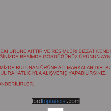
İ ÜRÜNE AİTTİR VE RESİMLERİ BİZZAT KENDİ
DİĞİNİZDE RESİMDE GÖRDÜĞÜNÜZ ÜRÜNÜN AYNI
MİZDE BULUNAN ÜRÜNE AİT MARKALARIDIR. BU
 RAHATLIĞIYLA ALIŞVERİŞ YAPABİLİRSİNİZ.
ÖNDERİLİRLER.
ford
toptancisi
.com