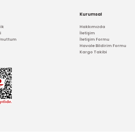
Kapağı Escort Fiesta Ka
Kurumsal
ik
Hakkımızda
78,36 TL
i
İletişim
 Unuttum
İletişim Formu
Havale Bildirim Formu
Kargo Takibi
TÜKENDİ