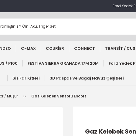
Ford Yedek 
NDEO
C-MAX
COURİER
CONNECT
TRANSİT / CU
S / P100
FESTİVA SIERRA GRANADA 17M 20M
Ford Yedek 
Sis Far Kitleri
3D Paspas ve Bagaj Havuz Çeşitleri
ör / Müşür
Gaz Kelebek Sensörü Escort
Gaz Kelebek Sen