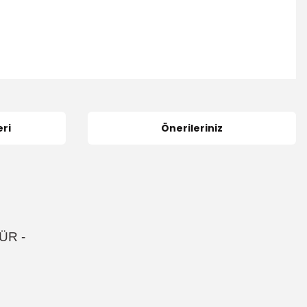
ri
Önerileriniz
ÜR
-