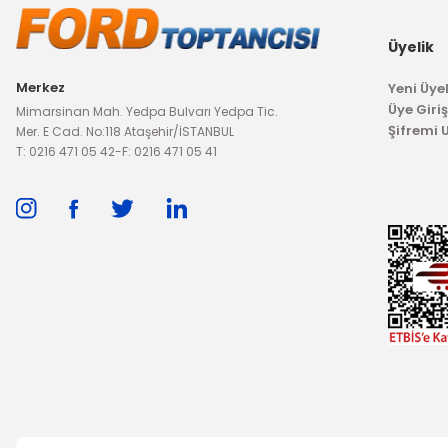
Radyatör Depo 
236,74 TL
Üyelik
Merkez
Yeni Üyel
2
Üye Giriş
Mimarsinan Mah. Yedpa Bulvarı Yedpa Tic.
Şifremi
Mer. E Cad. No:118 Ataşehir/İSTANBUL
T: 0216 471 05 42
-
F: 0216 471 05 41
TÜKENDİ
TÜKENDİ
İTHAL ÜRÜN
İTHAL ÜRÜN
Stop Dış Escort Sol HB
Stop Dış Escort Sağ HB