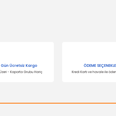
onularda yetersiz gördüğünüz noktaları öneri formunu kullanarak tarafımı
Bu ürüne ilk yorumu siz yapın!
Yorum Yaz
TÜKENDİ
 Gün Ücretsiz Kargo
ÖDEME SEÇENEKLE
Üzeri - Kaporta Grubu Hariç
Kredi Kartı ve havale ile öd
OTOSAN
Stop Dış Escort Sağ HB
Gönder
5.228,51 TL
RAN GERMANY