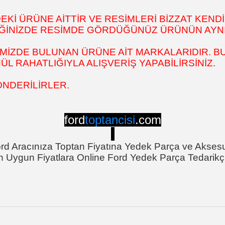
İ ÜRÜNE AİTTİR VE RESİMLERİ BİZZAT KENDİ
DİĞİNİZDE RESİMDE GÖRDÜĞÜNÜZ ÜRÜNÜN AYNI
MİZDE BULUNAN ÜRÜNE AİT MARKALARIDIR. BU
 RAHATLIĞIYLA ALIŞVERİŞ YAPABİLİRSİNİZ.
ÖNDERİLİRLER.
ford
toptancisi
.com
rd Aracınıza Toptan Fiyatına Yedek Parça ve Akses
n Uygun Fiyatlara Online Ford Yedek Parça Tedarikçi