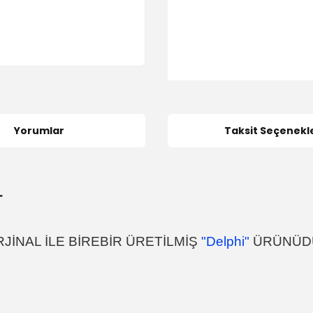
Yorumlar
Taksit Seçenekle
T
JİNAL İLE BİREBİR ÜRETİLMİŞ
"D
elphi
"
ÜRÜNÜD