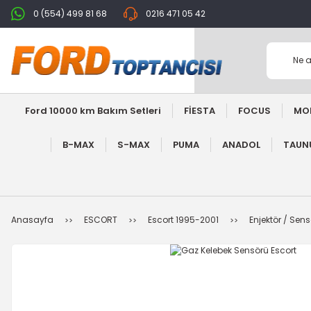
0 (554) 499 81 68
0216 471 05 42
Ford 10000 km Bakım Setleri
FİESTA
FOCUS
MO
B-MAX
S-MAX
PUMA
ANADOL
TAUNU
Anasayfa
ESCORT
Escort 1995-2001
Enjektör / Sens