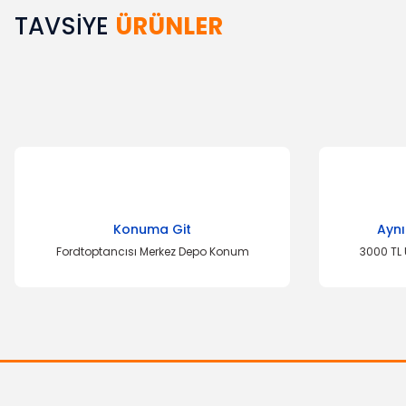
TAVSİYE
ÜRÜNLER
Bu ürünün fiyat bilgisi, resim, ürün açıklamalarında ve diğer k
Görüş ve önerileriniz için teşekkür ederiz.
Ürün resmi kalitesiz, bozuk veya görüntülenemiyor.
Ürün açıklamasında eksik bilgiler bulunuyor.
Ürün bilgilerinde hatalar bulunuyor.
Ürün fiyatı diğer sitelerden daha pahalı.
Bu ürüne benzer farklı alternatifler olmalı.
Konuma Git
Aynı
Fordtoptancısı Merkez Depo Konum
3000 TL 
İTHAL ÜRÜN
Kalorifer Düğmesi Escort Yan
TOP