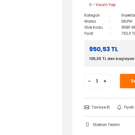
0 - Yorum Yap
Kategori
Enjektö
Marka
DELPHİ
Stok Kodu
95BF 9
Fiyat
792,11 
950,53 TL
105,35 TL den başlayan t
S
Tavsiye Et
Fiyat
Stoktan Teslim