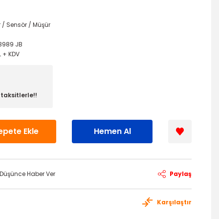
r / Sensör / Müşür
B989 JB
TL + KDV
aksitlerle!!
epete Ekle
Hemen Al
ı Düşünce Haber Ver
Paylaş
Karşılaştır