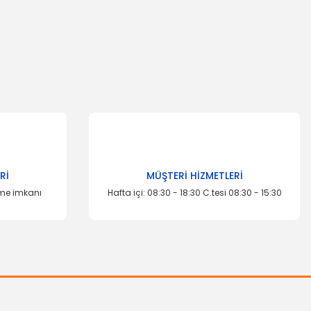
za iletebilirsiniz.
TÜKENDİ
Rİ
MÜŞTERİ HİZMETLERİ
eme imkanı
Hafta içi: 08:30 - 18:30 C.tesi 08:30 - 15:30
OTOSAN
Stop Dış Escort Sol HB
5.228,50 TL