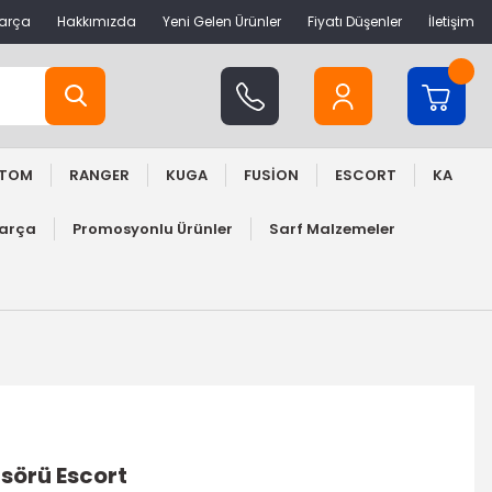
Parça
Hakkımızda
Yeni Gelen Ürünler
Fiyatı Düşenler
İletişim
STOM
RANGER
KUGA
FUSİON
ESCORT
KA
Parça
Promosyonlu Ürünler
Sarf Malzemeler
sörü Escort