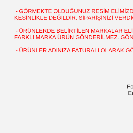
- GÖRMEKTE OLDUĞUNUZ RESİM ELİMİZDEK
KESİNLİKLE
DEĞİLDİR.
SİPARİŞİNİZİ VER
- ÜRÜNLERDE BELİRTİLEN MARKALAR ELİ
FARKLI MARKA ÜRÜN GÖNDERİLMEZ. GÖNÜL
- ÜRÜNLER ADINIZA FATURALI OLARAK G
Fo
E