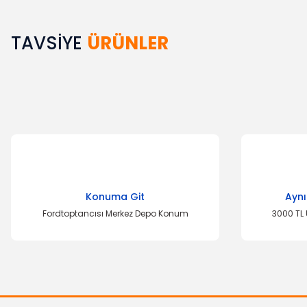
TAVSİYE
ÜRÜNLER
Bu ürünün fiyat bilgisi, resim, ürün açıklamalarında ve diğer k
Görüş ve önerileriniz için teşekkür ederiz.
Ürün resmi kalitesiz, bozuk veya görüntülenemiyor.
Ürün açıklamasında eksik bilgiler bulunuyor.
Ürün bilgilerinde hatalar bulunuyor.
Ürün fiyatı diğer sitelerden daha pahalı.
Bu ürüne benzer farklı alternatifler olmalı.
Konuma Git
Aynı
Fordtoptancısı Merkez Depo Konum
3000 TL 
YERLİ ÜRÜN
El Fren Körüğü Focus