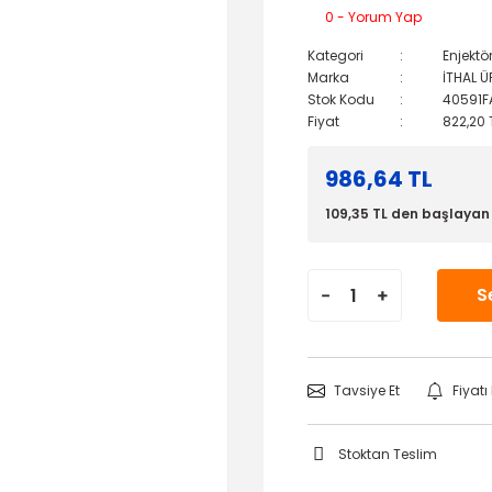
0 - Yorum Yap
Kategori
Enjektö
Marka
İTHAL 
Stok Kodu
40591F
Fiyat
822,20 
986,64 TL
109,35 TL den başlayan t
S
Tavsiye Et
Fiyat
Stoktan Teslim