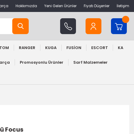
Parça
Hakkımızda
Yeni Gelen Ürünler
Fiyatı Düşenler
İletişim
STOM
RANGER
KUGA
FUSİON
ESCORT
KA
Parça
Promosyonlu Ürünler
Sarf Malzemeler
rü Focus