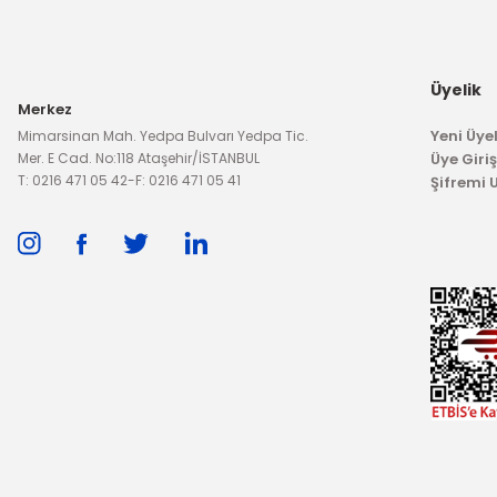
198,83 TL
HELLA
Endüksiyon Bobini Focus 
Üyelik
Merkez
Yeni Üyel
Mimarsinan Mah. Yedpa Bulvarı Yedpa Tic.
1.099,00
Mer. E Cad. No:118 Ataşehir/İSTANBUL
Üye Giriş
T: 0216 471 05 42
-
F: 0216 471 05 41
Şifremi
İTHAL ÜRÜN
İTHAL ÜRÜN