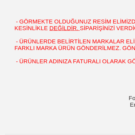
- GÖRMEKTE OLDUĞUNUZ RESİM ELİMİZDEK
KESİNLİKLE
DEĞİLDİR.
SİPARİŞİNİZİ VER
- ÜRÜNLERDE BELİRTİLEN MARKALAR ELİ
FARKLI MARKA ÜRÜN GÖNDERİLMEZ. GÖNÜL
- ÜRÜNLER ADINIZA FATURALI OLARAK G
Fo
E