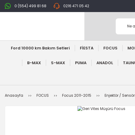
0 (554) 499 81 68
0216 471 05 42
Ford 10000 km Bakım Setleri
FİESTA
FOCUS
MO
B-MAX
S-MAX
PUMA
ANADOL
TAUNU
Anasayfa
FOCUS
Focus 2011-2015
Enjektör / Sensör