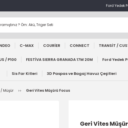
Ford Yedek 
NDEO
C-MAX
COURİER
CONNECT
TRANSİT / CU
S / P100
FESTİVA SIERRA GRANADA 17M 20M
Ford Yedek 
Sis Far Kitleri
3D Paspas ve Bagaj Havuz Çeşitleri
 / Müşür
Geri Vites Müşürü Focus
Geri Vites Müşü