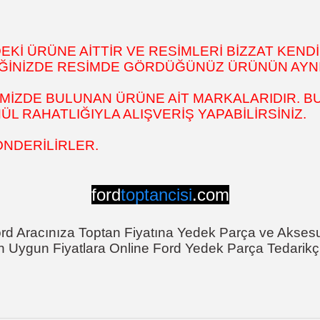
İ ÜRÜNE AİTTİR VE RESİMLERİ BİZZAT KENDİ
DİĞİNİZDE RESİMDE GÖRDÜĞÜNÜZ ÜRÜNÜN AYNI
MİZDE BULUNAN ÜRÜNE AİT MARKALARIDIR. BU
 RAHATLIĞIYLA ALIŞVERİŞ YAPABİLİRSİNİZ.
ÖNDERİLİRLER.
ford
toptancisi
.com
rd Aracınıza Toptan Fiyatına Yedek Parça ve Akses
n Uygun Fiyatlara Online Ford Yedek Parça Tedarikçi