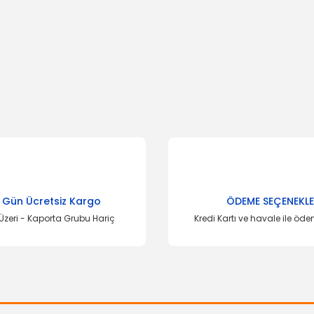
onularda yetersiz gördüğünüz noktaları öneri formunu kullanarak tarafımı
Bu ürüne ilk yorumu siz yapın!
Yorum Yaz
 Gün Ücretsiz Kargo
ÖDEME SEÇENEKLE
Üzeri - Kaporta Grubu Hariç
Kredi Kartı ve havale ile öd
Gönder
YERLİ ÜRÜN
Z Rot (Askı Rotu) Focus C-Max