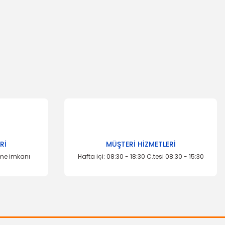
za iletebilirsiniz.
Rİ
MÜŞTERİ HİZMETLERİ
eme imkanı
Hafta içi: 08:30 - 18:30 C.tesi 08:30 - 15:30
İTHAL ÜRÜN
Rot Başı Focus Sağ
373,80 TL