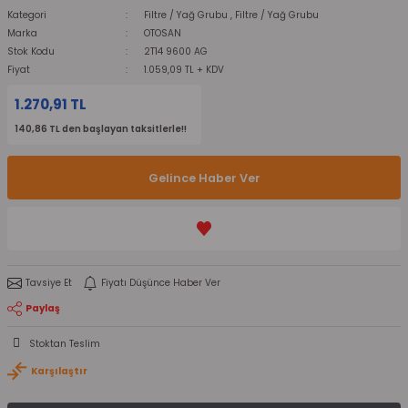
Kategori
Filtre / Yağ Grubu
,
Filtre / Yağ Grubu
Marka
OTOSAN
Stok Kodu
2T14 9600 AG
Fiyat
1.059,09 TL + KDV
1.270,91 TL
140,86 TL den başlayan taksitlerle!!
Gelince Haber Ver
Tavsiye Et
Fiyatı Düşünce Haber Ver
Paylaş
Stoktan Teslim
Karşılaştır