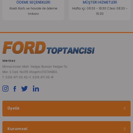
ÖDEME SEÇENEKLERİ
MÜŞTERİ HİZMETLERİ
Kredi Kartı ve havale ile ödeme
Hafta içi: 08:30 - 18:30 C.tesi 08:30 -
imkanı
15:30
Merkez
Mimarsinan Mah. Yedpa Bulvarı Yedpa Tic.
Mer. E Cad. No:118 Ataşehir/İSTANBUL
T: 0216 471 05 42
-
F: 0216 471 05 41
Üyelik
Kurumsal