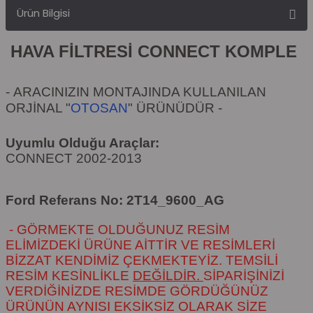
Ürün Bilgisi
HAVA FİLTRESİ CONNECT KOMPLE
-
ARACINIZIN MONTAJINDA KULLANILAN
ORJİNAL "
OTOSAN
" ÜRÜNÜDÜR
-
Uyumlu Olduğu Araçlar:
CONNECT 2002-2013
Ford Referans No:
2T14_9600_AG
- GÖRMEKTE OLDUĞUNUZ RESİM
ELİMİZDEKİ ÜRÜNE AİTTİR VE RESİMLERİ
BİZZAT KENDİMİZ ÇEKMEKTEYİZ. TEMSİLİ
RESİM KESİNLİKLE
DEĞİLDİR.
SİPARİŞİNİZİ
VERDİĞİNİZDE RESİMDE GÖRDÜĞÜNÜZ
ÜRÜNÜN AYNISI EKSİKSİZ OLARAK SİZE