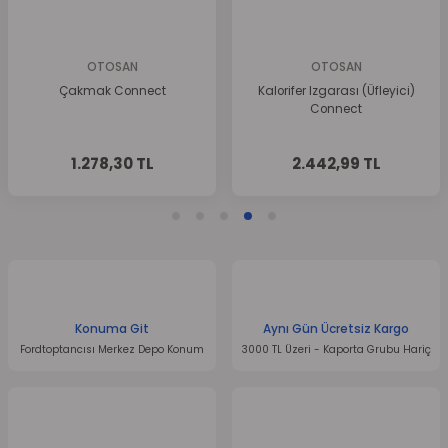
Bu ürüne benzer farklı alternatifler olmalı.
OTOSAN
OTOSAN
Izgarası (Üfleyici)
Koltuk Ayar Makarası
Pandizot 
Connect
Connect
Gönder
42,99 TL
762,48 TL
4.6
Konuma Git
Aynı Gün Ücretsiz Kargo
Fordtoptancısı Merkez Depo Konum
3000 TL Üzeri - Kaporta Grubu Hariç