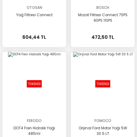
OTOSAN
BOSCH
Yağ Filtresi Connect
Mazot Filtresi Connect 75PS
90PS 110PS
604,44 TL
472,50 TL
TÜKENDİ
TÜKENDİ
FERODO
FOMOCO
DOT4 Fren Hidrolik Yağı
Orijinal Ford Motor Yağı 5W
485ml
30 5 LT