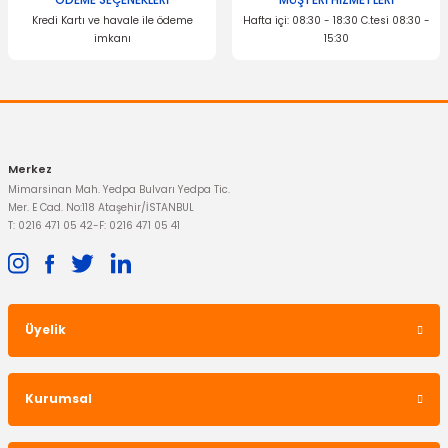
ÖDEME SEÇENEKLERİ
MÜŞTERİ HİZMETLERİ
Kredi Kartı ve havale ile ödeme
Hafta içi: 08:30 - 18:30 C.tesi 08:30 -
imkanı
15:30
Merkez
Mimarsinan Mah. Yedpa Bulvarı Yedpa Tic.
Mer. E Cad. No:118 Ataşehir/İSTANBUL
T: 0216 471 05 42
-
F: 0216 471 05 41
Üyelik
Kurumsal