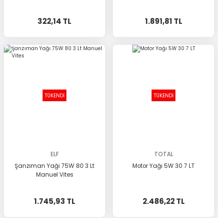
322,14 TL
1.891,81 TL
TÜKENDİ
TÜKENDİ
ELF
TOTAL
Şanzıman Yağı 75W 80 3 Lt
Motor Yağı 5W 30 7 LT
Manuel Vites
1.745,93 TL
2.486,22 TL