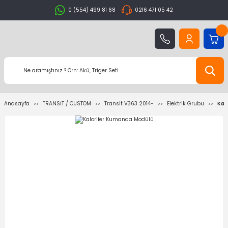
0 (554) 499 81 68
0216 471 05 42
Anasayfa
TRANSİT / CUSTOM
Transit V363 2014-
Elektrik Grubu
Kal