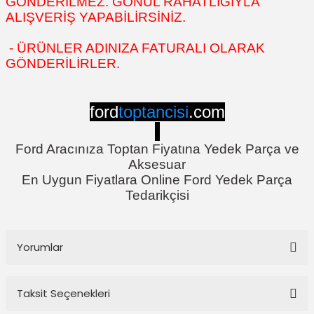
GÖNDERİLMEZ. GÖNÜL RAHATLIĞIYLA
ALIŞVERİŞ YAPABİLİRSİNİZ.
- ÜRÜNLER ADINIZA FATURALI OLARAK
GÖNDERİLİRLER.
ford
toptancisi
.com
Ford Aracınıza Toptan Fiyatına Yedek Parça ve
Aksesuar
En Uygun Fiyatlara Online Ford Yedek Parça
Tedarikçisi
Yorumlar
Taksit Seçenekleri
Bu ürüne ilk yorumu siz yapın!