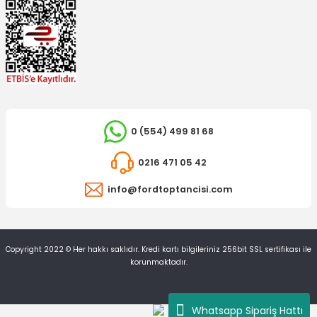
İTHAL ÜRÜN
Ön Disk Ayna Mondeo
0 (554) 499 81 68
İTHAL ÜRÜN
3.461,15 TL
Ön Fren Balatası Mondeo İkazlı Tip
0216 471 05 42
info@fordtoptancisi.com
733,95 TL
Copyright 2022 © Her hakkı saklıdır. Kredi kartı bilgileriniz 256bit SSL sertifikası ile
korunmaktadır.
TÜKENDİ
Whatsapp Sipariş Hattı