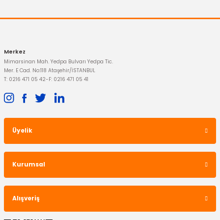
1.169,84 TL
Merkez
Mimarsinan Mah. Yedpa Bulvarı Yedpa Tic.
Mer. E Cad. No:118 Ataşehir/İSTANBUL
T: 0216 471 05 42
-
F: 0216 471 05 41
Üyelik
İTHAL ÜRÜN
Ön Fren Balatası Mondeo
Kurumsal
733,95 TL
Alışveriş