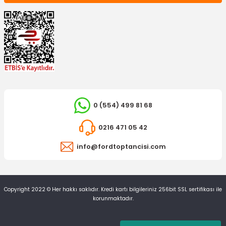
YERLİ ÜRÜN
Sürgülü Kapı Makarası Orta Transit Custom V363 V362
0 (554) 499 81 68
809,43 TL
0216 471 05 42
info@fordtoptancisi.com
Copyright 2022 © Her hakkı saklıdır. Kredi kartı bilgileriniz 256bit SSL sertifikası ile
korunmaktadır.