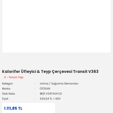
Kalorifer Üfleyici & Teyp Çerçevesi Transit V363
0 - Yorum Yap
Kategori
Isıtma / Soğutma Elemanları
Marka
OTOSAN
Stok Kodu
BK31 V047A04 CG
Fiyat
926,54 TL + KDV
1.111,85 TL