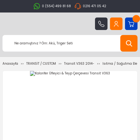
0 (554) 499 81 68
0216 471 05 42
Anasayfa
TRANSİT / CUSTOM
Transit V363 2014-
Isıtma / Soğutma Elem