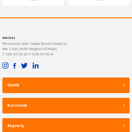
Gönder
YERLİ ÜRÜN
Sürgülü Kapı Makarası Alt Transit Custom V363 V362
Merkez
Mimarsinan Mah. Yedpa Bulvarı Yedpa Tic.
Mer. E Cad. No:118 Ataşehir/İSTANBUL
1.011,20 TL
T: 0216 471 05 42
-
F: 0216 471 05 41
Üyelik
Kurumsal
Alışveriş