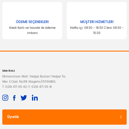
Bu ürüne benzer farklı alternatifler olmalı.
ÖDEME SEÇENEKLERİ
MÜŞTERİ HİZMETLERİ
MOTORCRAFT
Kredi Kartı ve havale ile ödeme
Hafta içi: 08:30 - 18:30 C.tesi 08:30 -
Buji Focus C-Max Mondeo 4 Adet
imkanı
15:30
Gönder
1.504,91 TL
Merkez
Mimarsinan Mah. Yedpa Bulvarı Yedpa Tic.
Mer. E Cad. No:118 Ataşehir/İSTANBUL
T: 0216 471 05 42
-
F: 0216 471 05 41
Üyelik