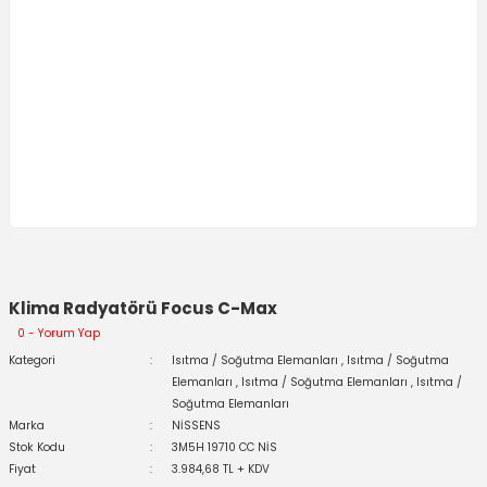
Klima Radyatörü Focus C-Max
0 - Yorum Yap
Kategori
Isıtma / Soğutma Elemanları
,
Isıtma / Soğutma
Elemanları
,
Isıtma / Soğutma Elemanları
,
Isıtma /
Soğutma Elemanları
Marka
NİSSENS
Stok Kodu
3M5H 19710 CC NİS
Fiyat
3.984,68 TL + KDV