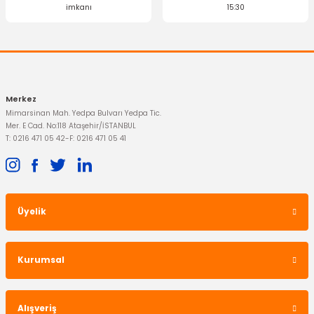
imkanı
15:30
Merkez
Mimarsinan Mah. Yedpa Bulvarı Yedpa Tic.
Mer. E Cad. No:118 Ataşehir/İSTANBUL
T: 0216 471 05 42
-
F: 0216 471 05 41
Üyelik
Kurumsal
Alışveriş