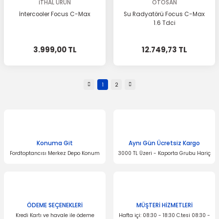
İTHAL ÜRÜN
OTOSAN
İntercooler Focus C-Max
Su Radyatörü Focus C-Max
1.6 Tdci
3.999,00 TL
12.749,73 TL
1
2
Konuma Git
Aynı Gün Ücretsiz Kargo
Fordtoptancısı Merkez Depo Konum
3000 TL Üzeri - Kaporta Grubu Hariç
ÖDEME SEÇENEKLERİ
MÜŞTERİ HİZMETLERİ
Kredi Kartı ve havale ile ödeme
Hafta içi: 08:30 - 18:30 C.tesi 08:30 -