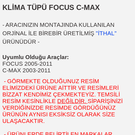
KLİMA TÜPÜ FOCUS C-MAX
- ARACINIZIN MONTAJINDA KULLANILAN
ORJİNAL İLE BİREBİR ÜRETİLMİŞ
"İTHAL"
ÜRÜNÜDÜR -
Uyumlu Olduğu Araçlar:
FOCUS 2005-2011
C-MAX 2003-2011
- GÖRMEKTE OLDUĞUNUZ RESİM
ELİMİZDEKİ ÜRÜNE AİTTİR VE RESİMLERİ
BİZZAT KENDİMİZ ÇEKMEKTEYİZ. TEMSİLİ
RESİM KESİNLİKLE
DEĞİLDİR.
SİPARİŞİNİZİ
VERDİĞİNİZDE RESİMDE GÖRDÜĞÜNÜZ
ÜRÜNÜN AYNISI EKSİKSİZ OLARAK SİZE
ULAŞACAKTIR.
- ÜRÜNLERDE BELİRTİLEN MARKALAR