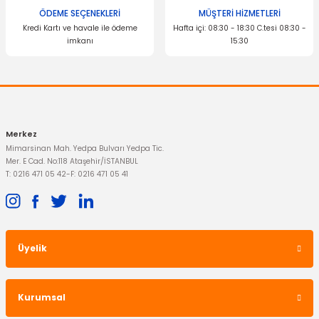
ÖDEME SEÇENEKLERİ
MÜŞTERİ HİZMETLERİ
MOTORCRAFT
Kredi Kartı ve havale ile ödeme
Hafta içi: 08:30 - 18:30 C.tesi 08:30 -
Buji Focus C-Max Mondeo 4 Adet
imkanı
15:30
Gönder
1.504,91 TL
Merkez
Mimarsinan Mah. Yedpa Bulvarı Yedpa Tic.
Mer. E Cad. No:118 Ataşehir/İSTANBUL
T: 0216 471 05 42
-
F: 0216 471 05 41
Üyelik
Kurumsal