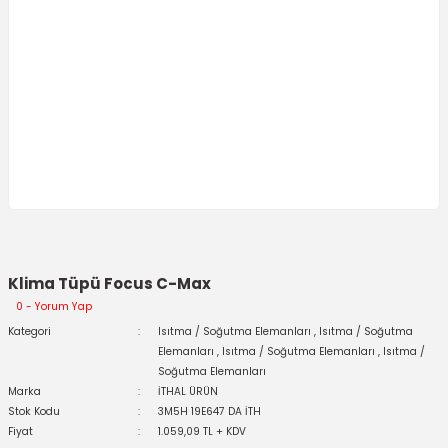
Klima Tüpü Focus C-Max
0 - Yorum Yap
Kategori
Isıtma / Soğutma Elemanları
,
Isıtma / Soğutma
Elemanları
,
Isıtma / Soğutma Elemanları
,
Isıtma /
Soğutma Elemanları
Marka
İTHAL ÜRÜN
Stok Kodu
3M5H 19E647 DA İTH
Fiyat
1.059,09 TL + KDV