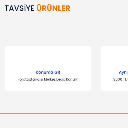
TAVSİYE
ÜRÜNLER
Bu ürünün fiyat bilgisi, resim, ürün açıklamalarında ve diğer k
Görüş ve önerileriniz için teşekkür ederiz.
Ürün resmi kalitesiz, bozuk veya görüntülenemiyor.
Ürün açıklamasında eksik bilgiler bulunuyor.
Ürün bilgilerinde hatalar bulunuyor.
Ürün fiyatı diğer sitelerden daha pahalı.
Bu ürüne benzer farklı alternatifler olmalı.
Konuma Git
Aynı
Fordtoptancısı Merkez Depo Konum
3000 TL 
OTOSAN
OTOSAN
Yağ Filtresi Connect
Hava Filtresi Connect
604,44 TL
355,70 TL