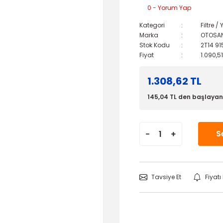
0 - Yorum Yap
Kategori
Filtre 
Marka
OTOSA
Stok Kodu
2T14 91
Fiyat
1.090,5
1.308,62 TL
145,04 TL den başlayan 
S
Tavsiye Et
Fiyat