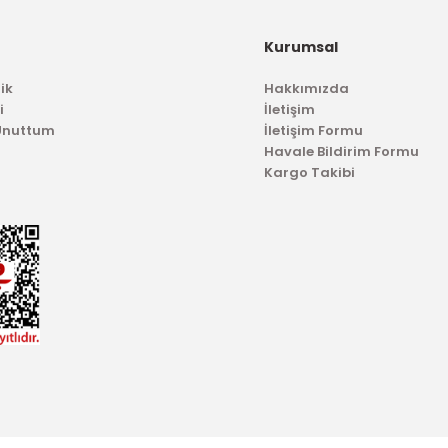
Kurumsal
236,74 TL
ik
Hakkımızda
i
İletişim
 Unuttum
İletişim Formu
Havale Bildirim Formu
Kargo Takibi
TÜKENDİ