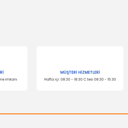
za iletebilirsiniz.
TÜKENDİ
Rİ
MÜŞTERİ HİZMETLERİ
eme imkanı
Hafta içi: 08:30 - 18:30 C.tesi 08:30 - 15:30
OTOSAN
rifer Izgarası (Üfleyici) Connect