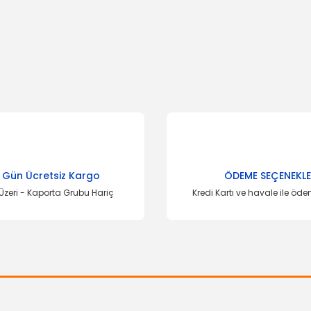
onularda yetersiz gördüğünüz noktaları öneri formunu kullanarak tarafımı
Bu ürüne ilk yorumu siz yapın!
Yorum Yaz
 Gün Ücretsiz Kargo
ÖDEME SEÇENEKLE
Üzeri - Kaporta Grubu Hariç
Kredi Kartı ve havale ile öd
Gönder
İTHAL ÜRÜN
Silecek Kolu Arka Connect Tek Kapı
Kalo