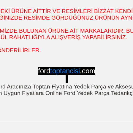
İ ÜRÜNE AİTTİR VE RESİMLERİ BİZZAT KENDİ
DİĞİNİZDE RESİMDE GÖRDÜĞÜNÜZ ÜRÜNÜN AYNI
MİZDE BULUNAN ÜRÜNE AİT MARKALARIDIR. BU
 RAHATLIĞIYLA ALIŞVERİŞ YAPABİLİRSİNİZ.
ÖNDERİLİRLER.
ford
toptancisi
.com
rd Aracınıza Toptan Fiyatına Yedek Parça ve Akses
n Uygun Fiyatlara Online Ford Yedek Parça Tedarikçi