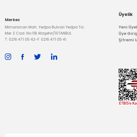
Üyelik
Merkez
Yeni Üyel
Mimarsinan Mah. Yedpa Bulvarı Yedpa Tic.
Mer. E Cad. No:118 Ataşehir/İSTANBUL
Üye Giriş
T: 0216 471 05 42
-
F: 0216 471 05 41
Şifremi
TÜKENDİ
OTOSAN
Debriyaj Seti Connect 110Ps