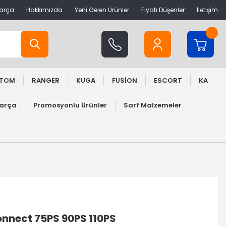
Parça
Hakkımızda
Yeni Gelen Ürünler
Fiyatı Düşenler
İletişim
STOM
RANGER
KUGA
FUSİON
ESCORT
KA
Parça
Promosyonlu Ürünler
Sarf Malzemeler
onnect 75PS 90PS 110PS