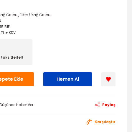
/ Yağ Grubu
,
Filtre / Yağ Grubu
N
55 B1E
1 TL + KDV
taksitlerle!!
epete Ekle
Hemen Al
ı Düşünce Haber Ver
Paylaş
Karşılaştır