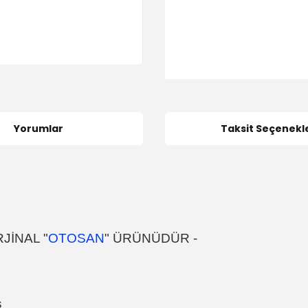
Yorumlar
Taksit Seçenekle
JİNAL "
OTOSAN
" ÜRÜNÜDÜR -
s