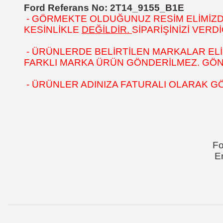
Ford Referans No: 2T14_9155_B1E
- GÖRMEKTE OLDUĞUNUZ RESİM ELİMİZDEK
KESİNLİKLE
DEĞİLDİR.
SİPARİŞİNİZİ VER
- ÜRÜNLERDE BELİRTİLEN MARKALAR ELİ
FARKLI MARKA ÜRÜN GÖNDERİLMEZ. GÖNÜL
- ÜRÜNLER ADINIZA FATURALI OLARAK G
Fo
E