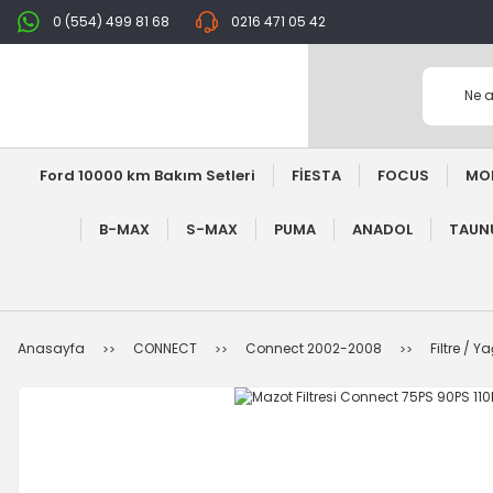
0 (554) 499 81 68
0216 471 05 42
Ford 10000 km Bakım Setleri
FİESTA
FOCUS
MO
B-MAX
S-MAX
PUMA
ANADOL
TAUNU
Anasayfa
CONNECT
Connect 2002-2008
Filtre / 