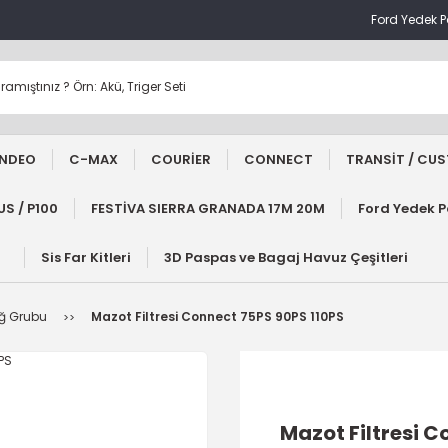
Ford Yedek 
NDEO
C-MAX
COURİER
CONNECT
TRANSİT / CU
S / P100
FESTİVA SIERRA GRANADA 17M 20M
Ford Yedek 
Sis Far Kitleri
3D Paspas ve Bagaj Havuz Çeşitleri
Yağ Grubu
Mazot Filtresi Connect 75PS 90PS 110PS
Mazot Filtresi C