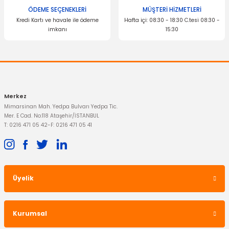
Silecek Süpürgesi Fiesta
Benzin Filtresi Fiesta Fusion
ÖDEME SEÇENEKLERİ
MÜŞTERİ HİZMETLERİ
Kredi Kartı ve havale ile ödeme
Hafta içi: 08:30 - 18:30 C.tesi 08:30 -
imkanı
15:30
364,02 TL
Gönder
264,04 TL
Merkez
Mimarsinan Mah. Yedpa Bulvarı Yedpa Tic.
Mer. E Cad. No:118 Ataşehir/İSTANBUL
T: 0216 471 05 42
-
F: 0216 471 05 41
Üyelik
İTHAL ÜRÜN
Kurumsal
Arka Amortisör Üst Takoz Fiesta Fusion