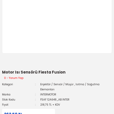
Motor Isı Sensörü Fiesta Fusion
0 - Yorum Yap
Kategori
Enjektör / Sensör / Müşür
,
Isıtma / Soğutma
Elemanları
Marka
İNTERMOTOR
Stok Kodu
F5AF 12A648_AB İNTER
Fiyat
218,75 TL + KDV