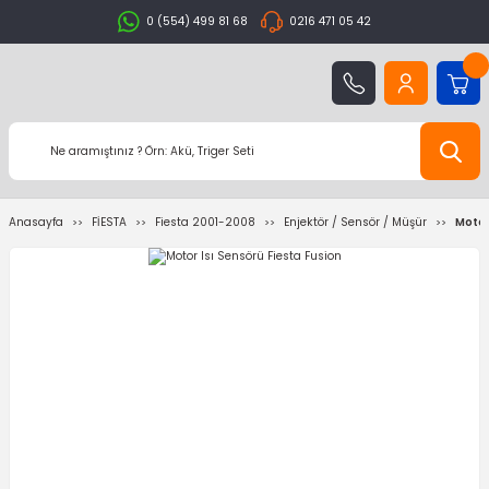
0 (554) 499 81 68
0216 471 05 42
Anasayfa
FİESTA
Fiesta 2001-2008
Enjektör / Sensör / Müşür
Motor