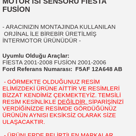
MOTOR ISI SENSÖRÜ FİESTA
FUSİON
-
ARACINIZIN MONTAJINDA KULLANILAN
ORJİNAL İLE BİREBİR ÜRETİLMİŞ
İNTERMOTOR ÜRÜNÜDÜR
-
Uyumlu Olduğu Araçlar:
FİESTA 2001-2008 FUSİON 2001-2006
Ford Referans Numarası:
F5AF 12A648 AB
- GÖRMEKTE OLDUĞUNUZ RESİM
ELİMİZDEKİ ÜRÜNE AİTTİR VE RESİMLERİ
BİZZAT KENDİMİZ ÇEKMEKTEYİZ. TEMSİLİ
RESİM KESİNLİKLE
DEĞİLDİR.
SİPARİŞİNİZİ
VERDİĞİNİZDE RESİMDE GÖRDÜĞÜNÜZ
ÜRÜNÜN AYNISI EKSİKSİZ OLARAK SİZE
ULAŞACAKTIR.
- ÜRÜNLERDE BELİRTİLEN MARKALAR