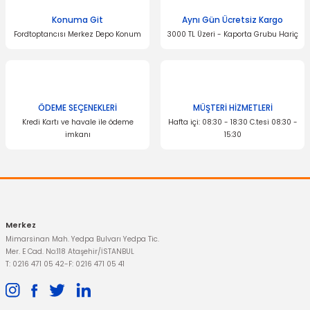
Konuma Git
Aynı Gün Ücretsiz Kargo
Fordtoptancısı Merkez Depo Konum
3000 TL Üzeri - Kaporta Grubu Hariç
ÖDEME SEÇENEKLERİ
MÜŞTERİ HİZMETLERİ
Kredi Kartı ve havale ile ödeme
Hafta içi: 08:30 - 18:30 C.tesi 08:30 -
imkanı
15:30
Merkez
Mimarsinan Mah. Yedpa Bulvarı Yedpa Tic.
Mer. E Cad. No:118 Ataşehir/İSTANBUL
T: 0216 471 05 42
-
F: 0216 471 05 41