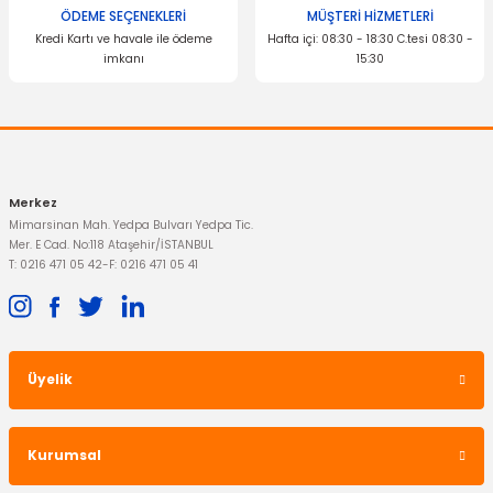
ÖDEME SEÇENEKLERİ
MÜŞTERİ HİZMETLERİ
Kredi Kartı ve havale ile ödeme
Hafta içi: 08:30 - 18:30 C.tesi 08:30 -
604,44 TL
355,70 TL
imkanı
15:30
Gönder
Merkez
Mimarsinan Mah. Yedpa Bulvarı Yedpa Tic.
Mer. E Cad. No:118 Ataşehir/İSTANBUL
T: 0216 471 05 42
-
F: 0216 471 05 41
DAYCO
Triger Seti Connect
OTOSAN
Ön Silecek Süpürgesi Connect
1.750,00 TL
Üyelik
773,02 TL
Kurumsal