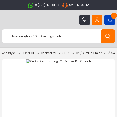
0 (554) 499 81 68
0216 471 05 42
Anasayfa
CONNECT
Connect 2002-2008
Ön / Arka Takımlar
Ön Aks