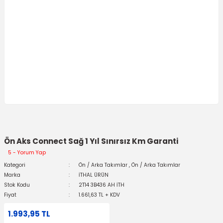
Ön Aks Connect Sağ 1 Yıl Sınırsız Km Garanti
5 - Yorum Yap
Kategori
Ön / Arka Takımlar
,
Ön / Arka Takımlar
Marka
İTHAL ÜRÜN
Stok Kodu
2T14 3B436 AH İTH
Fiyat
1.661,63 TL + KDV
1.993,95 TL