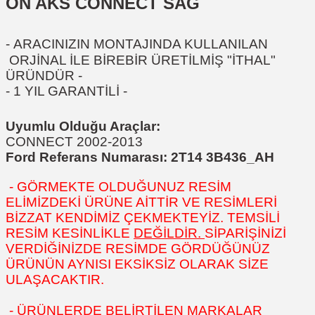
ÖN AKS CONNECT SAĞ
-
ARACINIZIN MONTAJINDA KULLANILAN
ORJİNAL İLE BİREBİR ÜRETİLMİŞ "İTHAL
"
ÜRÜNDÜR
-
- 1 YIL GARANTİLİ -
Uyumlu Olduğu Araçlar:
CONNECT 2002-2013
Ford Referans Numarası:
2T14 3B436_AH
- GÖRMEKTE OLDUĞUNUZ RESİM
ELİMİZDEKİ ÜRÜNE AİTTİR VE RESİMLERİ
BİZZAT KENDİMİZ ÇEKMEKTEYİZ. TEMSİLİ
RESİM KESİNLİKLE
DEĞİLDİR.
SİPARİŞİNİZİ
VERDİĞİNİZDE RESİMDE GÖRDÜĞÜNÜZ
ÜRÜNÜN AYNISI EKSİKSİZ OLARAK SİZE
ULAŞACAKTIR.
- ÜRÜNLERDE BELİRTİLEN MARKALAR