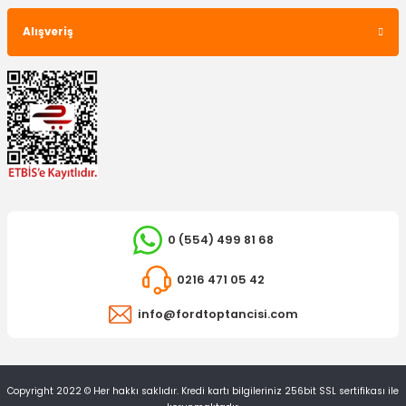
Alışveriş
0 (554) 499 81 68
İTHAL ÜRÜN
Silecek Kolu Arka Connect Çift Kapı Sol
0216 471 05 42
info@fordtoptancisi.com
236,74 TL
Copyright 2022 © Her hakkı saklıdır. Kredi kartı bilgileriniz 256bit SSL sertifikası ile