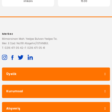
imkanı
15:30
250,00 TL
Gönder
1.270,91 TL
Merkez
Mimarsinan Mah. Yedpa Bulvarı Yedpa Tic.
Mer. E Cad. No:118 Ataşehir/İSTANBUL
T: 0216 471 05 42
-
F: 0216 471 05 41
OTOSAN
Yağ Pompası Ranger
Üyelik
YERLİ ÜRÜN
Arka Bijon Takımı Ranger Krom
4.750,00 TL
Kurumsal
660,23 TL
Alışveriş