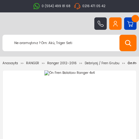
0 (554) 499 81 68
0216 471 05 42
Anasayfa
RANGER
Ranger 2012-2016
Debriyaj / Fren Grubu
Ön Fre