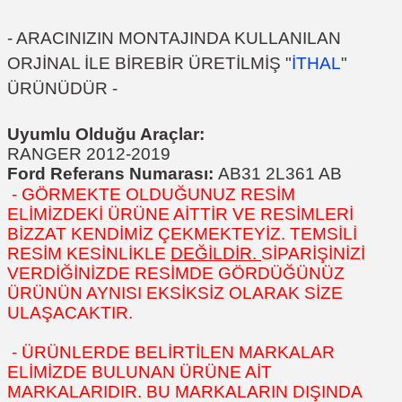
- ARACINIZIN MONTAJINDA KULLANILAN
ORJİNAL İLE BİREBİR ÜRETİLMİŞ "
İTHAL
"
ÜRÜNÜDÜR -
Uyumlu Olduğu Araçlar:
RANGER 2012-2019
Ford Referans Numarası:
AB31 2L361 AB
- GÖRMEKTE OLDUĞUNUZ RESİM
ELİMİZDEKİ ÜRÜNE AİTTİR VE RESİMLERİ
BİZZAT KENDİMİZ ÇEKMEKTEYİZ. TEMSİLİ
RESİM KESİNLİKLE
DEĞİLDİR.
SİPARİŞİNİZİ
VERDİĞİNİZDE RESİMDE GÖRDÜĞÜNÜZ
ÜRÜNÜN AYNISI EKSİKSİZ OLARAK SİZE
ULAŞACAKTIR.
- ÜRÜNLERDE BELİRTİLEN MARKALAR
ELİMİZDE BULUNAN ÜRÜNE AİT
MARKALARIDIR. BU MARKALARIN DIŞINDA