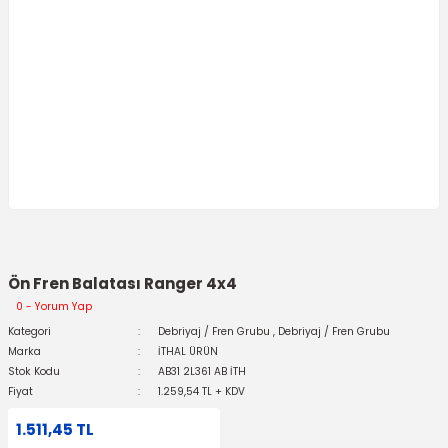
Ön Fren Balatası Ranger 4x4
0 - Yorum Yap
Kategori
Debriyaj / Fren Grubu
,
Debriyaj / Fren Grubu
Marka
İTHAL ÜRÜN
Stok Kodu
AB31 2L361 AB İTH
Fiyat
1.259,54 TL + KDV
1.511,45 TL