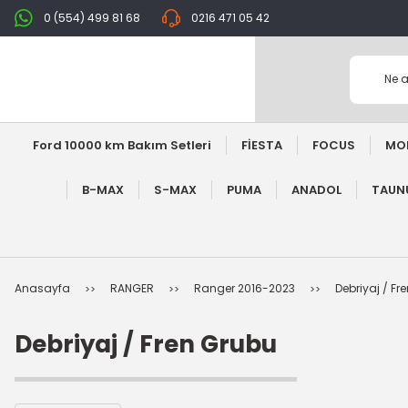
0 (554) 499 81 68
0216 471 05 42
Ford 10000 km Bakım Setleri
FİESTA
FOCUS
MO
B-MAX
S-MAX
PUMA
ANADOL
TAUNU
Anasayfa
RANGER
Ranger 2016-2023
Debriyaj / Fr
Debriyaj / Fren Grubu