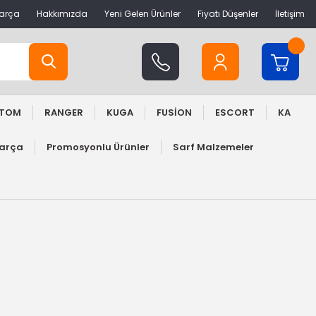
Parça
Hakkımızda
Yeni Gelen Ürünler
Fiyatı Düşenler
İletişim
STOM
RANGER
KUGA
FUSİON
ESCORT
KA
Parça
Promosyonlu Ürünler
Sarf Malzemeler