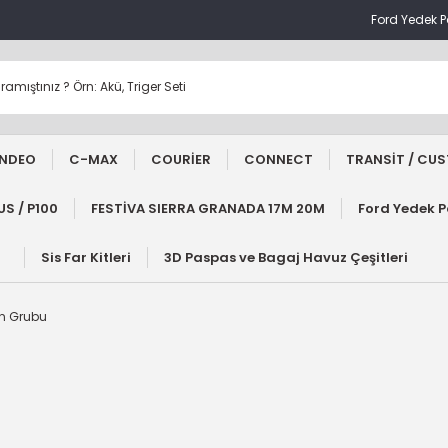
Ford Yedek 
NDEO
C-MAX
COURİER
CONNECT
TRANSİT / CU
S / P100
FESTİVA SIERRA GRANADA 17M 20M
Ford Yedek 
Sis Far Kitleri
3D Paspas ve Bagaj Havuz Çeşitleri
en Grubu