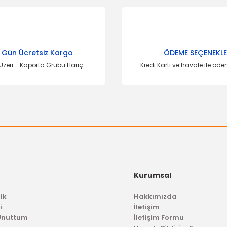
 Gün Ücretsiz Kargo
ÖDEME SEÇENEKLE
Üzeri - Kaporta Grubu Hariç
Kredi Kartı ve havale ile öd
Kurumsal
ik
Hakkımızda
i
İletişim
 Unuttum
İletişim Formu