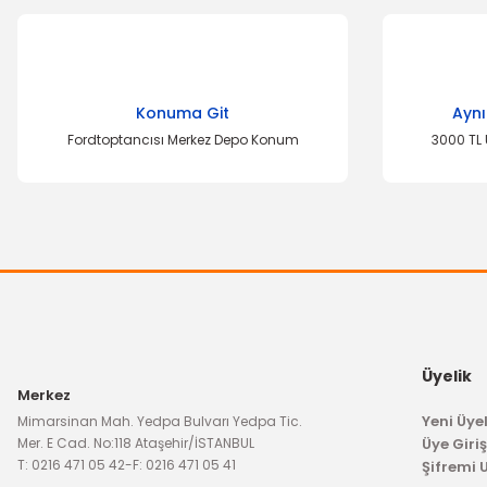
Konuma Git
Aynı
Fordtoptancısı Merkez Depo Konum
3000 TL 
Üyelik
Merkez
Yeni Üyel
Mimarsinan Mah. Yedpa Bulvarı Yedpa Tic.
Mer. E Cad. No:118 Ataşehir/İSTANBUL
Üye Giriş
T: 0216 471 05 42
-
F: 0216 471 05 41
Şifremi