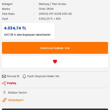
Kategori
Debriyaj / Fren Grubu
Diğer Ürünler
Marka
İTHAL ÜRÜN
Stok Kodu
210FV12 ATY 92VB 2010 AG
Fiyat
3.362,29 TL + KDV
4.034,74 TL
447,18 TL den başlayan taksitlerle!!
Gelince Haber Ver
Tavsiye Et
Fiyatı Düşünce Haber Ver
Paylaş
Stoktan Teslim
Karşılaştır