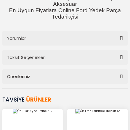
Aksesuar
En Uygun Fiyatlara Online Ford Yedek Parça
Tedarikçisi
Yorumlar
Taksit Seçenekleri
Bu ürüne ilk yorumu siz yapın!
Önerileriniz
Yorum Yaz
Bu ürünün fiyat bilgisi, resim, ürün açıklamalarında ve diğer
konularda yetersiz gördüğünüz noktaları öneri formunu kullanarak
TAVSİYE
ÜRÜNLER
tarafımıza iletebilirsiniz.
Görüş ve önerileriniz için teşekkür ederiz.
Ürün resmi kalitesiz, bozuk veya görüntülenemiyor.