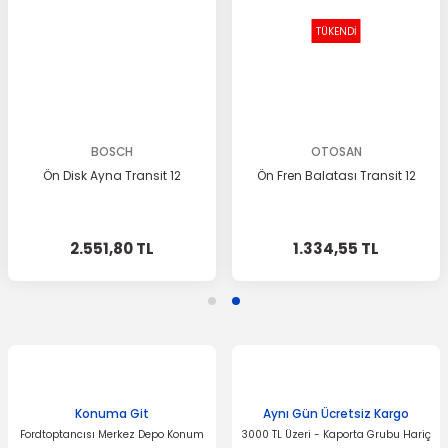
Ürün açıklamasında eksik bilgiler bulunuyor.
TÜKENDİ
Ürün bilgilerinde hatalar bulunuyor.
Ürün fiyatı diğer sitelerden daha pahalı.
Bu ürüne benzer farklı alternatifler olmalı.
BOSCH
OTOSAN
Ön Disk Ayna Transit 12
Ön Fren Balatası Transit 12
Gönder
2.551,80 TL
1.334,55 TL
Konuma Git
Aynı Gün Ücretsiz Kargo
Fordtoptancısı Merkez Depo Konum
3000 TL Üzeri - Kaporta Grubu Hariç