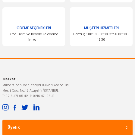
ÖDEME SEÇENEKLERİ
MÜŞTERİ HİZMETLERİ
Kredi Kartı ve havale ile ödeme
Hafta içi: 08:30 - 18:30 C.tesi 08:30 -
imkanı
15:30
Merkez
Mimarsinan Mah. Yedpa Bulvarı Yedpa Tic.
Mer. E Cad. No:118 Ataşehir/İSTANBUL
T: 0216 471 05 42
-
F: 0216 471 05 41
Üyelik