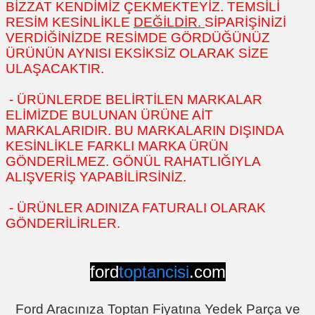
BİZZAT KENDİMİZ ÇEKMEKTEYİZ. TEMSİLİ
RESİM KESİNLİKLE
DEĞİLDİR.
SİPARİŞİNİZİ
VERDİĞİNİZDE RESİMDE GÖRDÜĞÜNÜZ
ÜRÜNÜN AYNISI EKSİKSİZ OLARAK SİZE
ULAŞACAKTIR.
- ÜRÜNLERDE BELİRTİLEN MARKALAR
ELİMİZDE BULUNAN ÜRÜNE AİT
MARKALARIDIR. BU MARKALARIN DIŞINDA
KESİNLİKLE FARKLI MARKA ÜRÜN
GÖNDERİLMEZ. GÖNÜL RAHATLIĞIYLA
ALIŞVERİŞ YAPABİLİRSİNİZ.
- ÜRÜNLER ADINIZA FATURALI OLARAK
GÖNDERİLİRLER.
ford
toptancisi
.com
Ford Aracınıza Toptan Fiyatına Yedek Parça ve