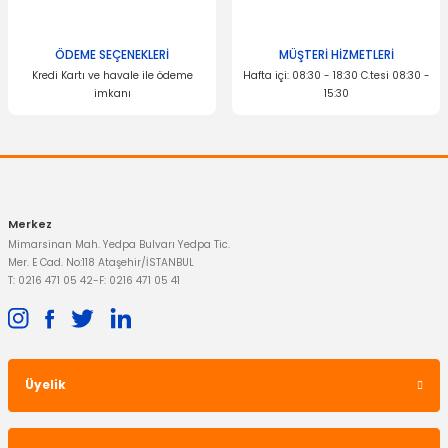
OTOSAN
ÖDEME SEÇENEKLERİ
MÜŞTERİ HİZMETLERİ
Çakmak Yuvası Fiesta Fusion
Kredi Kartı ve havale ile ödeme
Hafta içi: 08:30 - 18:30 C.tesi 08:30 -
imkanı
15:30
Gönder
200,00 TL
Merkez
Mimarsinan Mah. Yedpa Bulvarı Yedpa Tic.
Mer. E Cad. No:118 Ataşehir/İSTANBUL
T: 0216 471 05 42
-
F: 0216 471 05 41
Üyelik