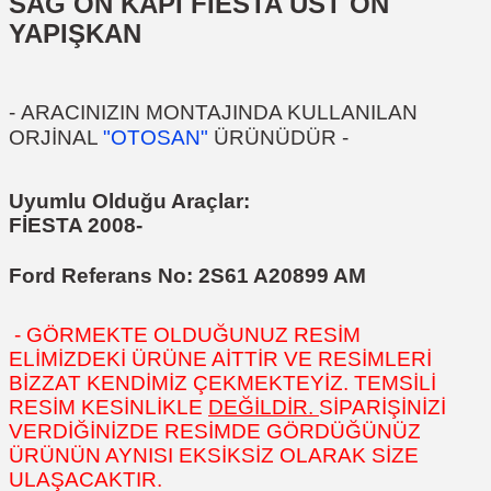
SAĞ ÖN KAPI FİESTA ÜST ÖN
YAPIŞKAN
-
ARACINIZIN MONTAJINDA KULLANILAN
ORJİNAL
"OTOSAN"
ÜRÜNÜDÜR
-
Uyumlu Olduğu Araçlar:
FİESTA 2008-
Ford Referans No:
2S61 A20899 AM
- GÖRMEKTE OLDUĞUNUZ RESİM
ELİMİZDEKİ ÜRÜNE AİTTİR VE RESİMLERİ
BİZZAT KENDİMİZ ÇEKMEKTEYİZ. TEMSİLİ
RESİM KESİNLİKLE
DEĞİLDİR.
SİPARİŞİNİZİ
VERDİĞİNİZDE RESİMDE GÖRDÜĞÜNÜZ
ÜRÜNÜN AYNISI EKSİKSİZ OLARAK SİZE
ULAŞACAKTIR.