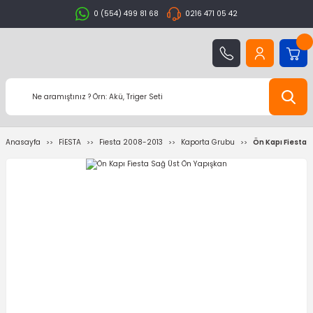
0 (554) 499 81 68
0216 471 05 42
Anasayfa
FİESTA
Fiesta 2008-2013
Kaporta Grubu
Ön Kapı Fiesta 