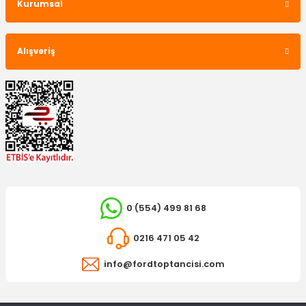
Kurumsal
Alışveriş
YERLİ ÜRÜN
Manifold Devirdaim Su Hortumu Fiesta Fusion 1.4 Tdci
2.746,72 TL
0 (554) 499 81 68
0216 471 05 42
info@fordtoptancisi.com