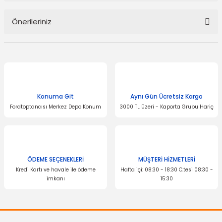
Önerileriniz
Yorum Yaz
Bu ürünün fiyat bilgisi, resim, ürün açıklamalarında ve diğer
konularda yetersiz gördüğünüz noktaları öneri formunu kullanarak
tarafımıza iletebilirsiniz.
Görüş ve önerileriniz için teşekkür ederiz.
Konuma Git
Aynı Gün Ücretsiz Kargo
Ürün resmi kalitesiz, bozuk veya görüntülenemiyor.
Fordtoptancısı Merkez Depo Konum
3000 TL Üzeri - Kaporta Grubu Hariç
Ürün açıklamasında eksik bilgiler bulunuyor.
Ürün bilgilerinde hatalar bulunuyor.
Ürün fiyatı diğer sitelerden daha pahalı.
Bu ürüne benzer farklı alternatifler olmalı.
ÖDEME SEÇENEKLERİ
MÜŞTERİ HİZMETLERİ
Kredi Kartı ve havale ile ödeme
Hafta içi: 08:30 - 18:30 C.tesi 08:30 -
imkanı
15:30