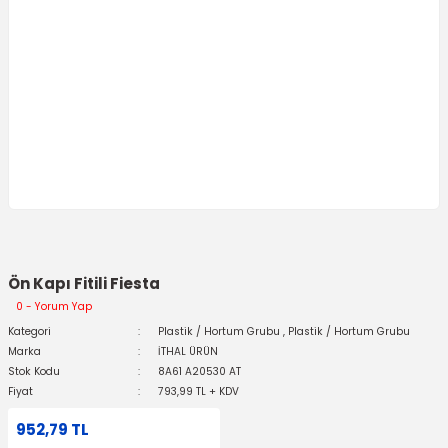
Ön Kapı Fitili Fiesta
0 - Yorum Yap
Kategori
Plastik / Hortum Grubu
,
Plastik / Hortum Grubu
Marka
İTHAL ÜRÜN
Stok Kodu
8A61 A20530 AT
Fiyat
793,99 TL + KDV
952,79 TL