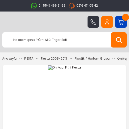
0 (554) 499 81 68
0216 471 05 42
Anasayfa
FİESTA
Fiesta 2008-2013
Plastik / Hortum Grubu
Ön Kapı 