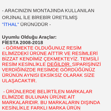
-
ARACINIZIN MONTAJINDA KULLANILAN
ORJİNAL İLE BİREBİR ÜRETİLMİŞ
"İTHAL"
ÜRÜNÜDÜR
-
Uyumlu Olduğu Araçlar:
FİESTA 2008-2018
- GÖRMEKTE OLDUĞUNUZ RESİM
ELİMİZDEKİ ÜRÜNE AİTTİR VE RESİMLERİ
BİZZAT KENDİMİZ ÇEKMEKTEYİZ. TEMSİLİ
RESİM KESİNLİKLE
DEĞİLDİR.
SİPARİŞİNİZİ
VERDİĞİNİZDE RESİMDE GÖRDÜĞÜNÜZ
ÜRÜNÜN AYNISI EKSİKSİZ OLARAK SİZE
ULAŞACAKTIR.
- ÜRÜNLERDE BELİRTİLEN MARKALAR
ELİMİZDE BULUNAN ÜRÜNE AİT
MARKALARIDIR. BU MARKALARIN DIŞINDA
KESİNLİKLE FARKLI MARKA ÜRÜN