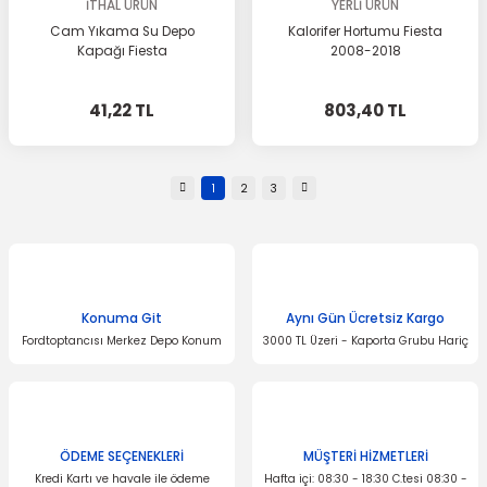
İTHAL ÜRÜN
YERLİ ÜRÜN
Cam Yıkama Su Depo
Kalorifer Hortumu Fiesta
Kapağı Fiesta
2008-2018
41,22 TL
803,40 TL
1
2
3
Konuma Git
Aynı Gün Ücretsiz Kargo
Fordtoptancısı Merkez Depo Konum
3000 TL Üzeri - Kaporta Grubu Hariç
ÖDEME SEÇENEKLERİ
MÜŞTERİ HİZMETLERİ
Kredi Kartı ve havale ile ödeme
Hafta içi: 08:30 - 18:30 C.tesi 08:30 -