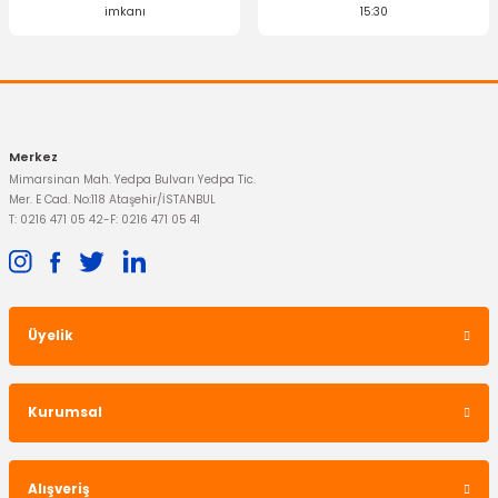
imkanı
15:30
Merkez
Mimarsinan Mah. Yedpa Bulvarı Yedpa Tic.
Mer. E Cad. No:118 Ataşehir/İSTANBUL
T: 0216 471 05 42
-
F: 0216 471 05 41
Üyelik
Kurumsal
Alışveriş