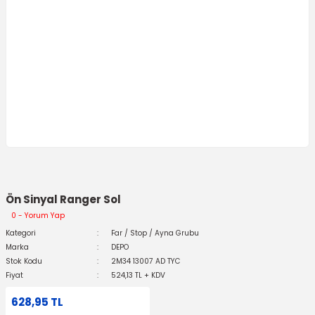
Ön Sinyal Ranger Sol
0 - Yorum Yap
Kategori
Far / Stop / Ayna Grubu
Marka
DEPO
Stok Kodu
2M34 13007 AD TYC
Fiyat
524,13 TL + KDV
628,95 TL