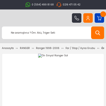
0 (554) 499 81 68
0216 471 05 42
Anasayfa
RANGER
Ranger 1998-2006
Far / Stop / Ayna Grubu
Ön 