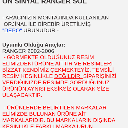
ÖN SİNYAL RANGER SOL
-
ARACINIZIN MONTAJINDA KULLANILAN
ORJİNAL İLE BİREBİR ÜRETİLMİŞ
"DEPO"
ÜRÜNÜDÜR
-
Uyumlu Olduğu Araçlar:
RANGER 2002-2006
- GÖRMEKTE OLDUĞUNUZ RESİM
ELİMİZDEKİ ÜRÜNE AİTTİR VE RESİMLERİ
BİZZAT KENDİMİZ ÇEKMEKTEYİZ. TEMSİLİ
RESİM KESİNLİKLE
DEĞİLDİR.
SİPARİŞİNİZİ
VERDİĞİNİZDE RESİMDE GÖRDÜĞÜNÜZ
ÜRÜNÜN AYNISI EKSİKSİZ OLARAK SİZE
ULAŞACAKTIR.
- ÜRÜNLERDE BELİRTİLEN MARKALAR
ELİMİZDE BULUNAN ÜRÜNE AİT
MARKALARIDIR. BU MARKALARIN DIŞINDA
KESİNLİKLE FARKLI MARKA ÜRÜN