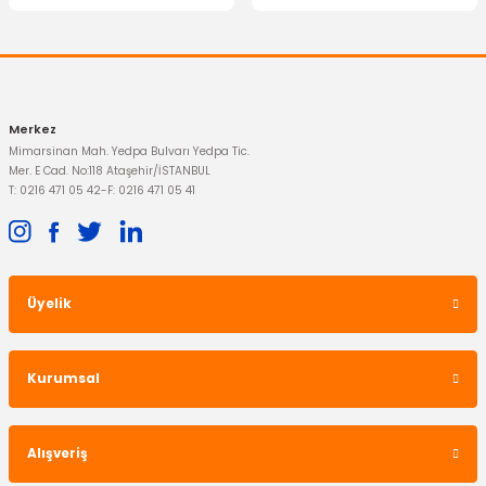
Gönder
3.087,78 TL
13.031,45 TL
Merkez
Mimarsinan Mah. Yedpa Bulvarı Yedpa Tic.
Mer. E Cad. No:118 Ataşehir/İSTANBUL
T: 0216 471 05 42
-
F: 0216 471 05 41
Üyelik
FOMOCO
Kızdırma Bujisi Ranger 2012/- 4 Adet
Kurumsal
5.878,95 TL
Alışveriş