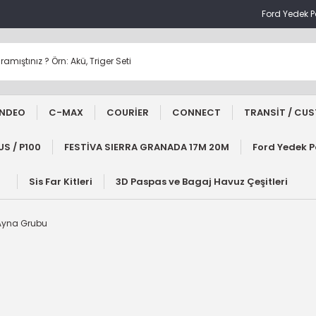
Ford Yedek 
NDEO
C-MAX
COURİER
CONNECT
TRANSİT / CU
S / P100
FESTİVA SIERRA GRANADA 17M 20M
Ford Yedek 
Sis Far Kitleri
3D Paspas ve Bagaj Havuz Çeşitleri
 Ayna Grubu