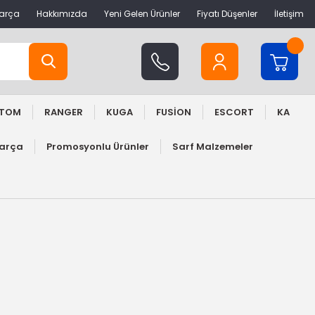
Parça
Hakkımızda
Yeni Gelen Ürünler
Fiyatı Düşenler
İletişim
STOM
RANGER
KUGA
FUSİON
ESCORT
KA
Parça
Promosyonlu Ürünler
Sarf Malzemeler