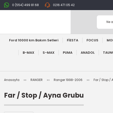
0 (554) 499 81 68
0216 471 05 42
Ford 10000 km Bakım Setleri
FİESTA
FOCUS
MO
B-MAX
S-MAX
PUMA
ANADOL
TAUNU
Anasayfa
RANGER
Ranger 1998-2006
Far / Stop /
Far / Stop / Ayna Grubu