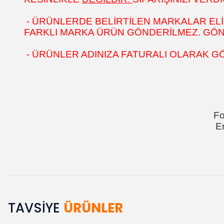
- ÜRÜNLERDE BELİRTİLEN MARKALAR ELİ
FARKLI MARKA ÜRÜN GÖNDERİLMEZ. GÖNÜL
- ÜRÜNLER ADINIZA FATURALI OLARAK G
Fo
E
TAVSİYE
ÜRÜNLER
Bu ürünün fiyat bilgisi, resim, ürün açıklamalarında ve diğer k
Görüş ve önerileriniz için teşekkür ederiz.