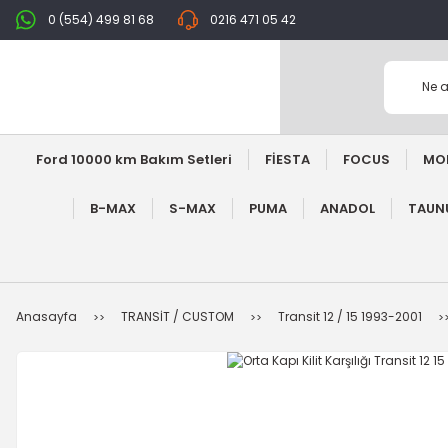
0 (554) 499 81 68
0216 471 05 42
Ford 10000 km Bakım Setleri
FİESTA
FOCUS
MO
B-MAX
S-MAX
PUMA
ANADOL
TAUNU
Anasayfa
TRANSİT / CUSTOM
Transit 12 / 15 1993-2001