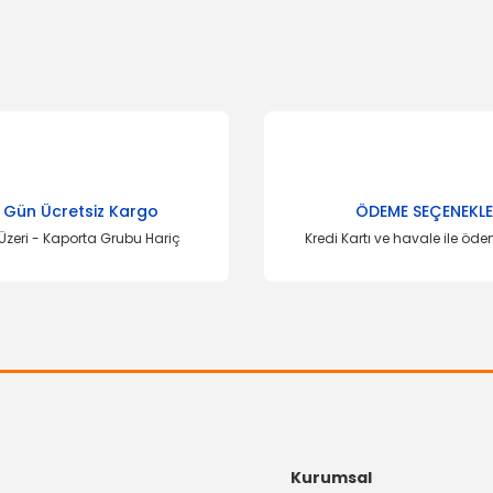
Bu ürüne ilk yorumu siz yapın!
Yorum Yaz
 Gün Ücretsiz Kargo
ÖDEME SEÇENEKLE
Üzeri - Kaporta Grubu Hariç
Kredi Kartı ve havale ile öd
 ÜRÜN
İTHAL ÜRÜN
Gönder
sı Transit 15
Arka Fren Balatası Transit 15
95 TL
1.907,17 TL
Kurumsal