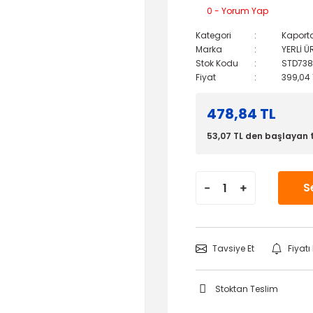
0 - Yorum Yap
Kategori
Kaport
Marka
YERLİ Ü
Stok Kodu
STD738
Fiyat
399,04 
478,84 TL
53,07 TL den başlayan t
S
Tavsiye Et
Fiyat
Stoktan Teslim