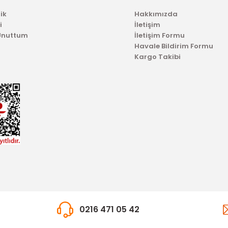
ik
Hakkımızda
i
İletişim
 Unuttum
İletişim Formu
Havale Bildirim Formu
Kargo Takibi
TÜKENDİ
OTOSAN
ren Balatası Transit 15 Papuçlu
0216 471 05 42