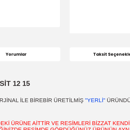
Yorumlar
Taksit Seçenekle
SİT 12 15
JİNAL İLE BİREBİR ÜRETİLMİŞ
"YERLİ"
ÜRÜND
İ ÜRÜNE AİTTİR VE RESİMLERİ BİZZAT KENDİ
DİĞİNİZDE RESİMDE GÖRDÜĞÜNÜZ ÜRÜNÜN AYNI