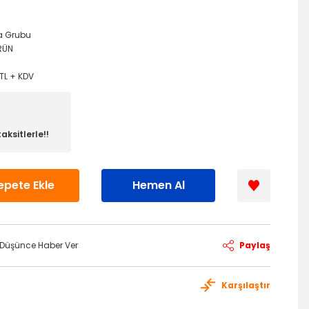
a Grubu
RÜN
TL + KDV
aksitlerle!!
epete Ekle
Hemen Al
ı Düşünce Haber Ver
Paylaş
Karşılaştır