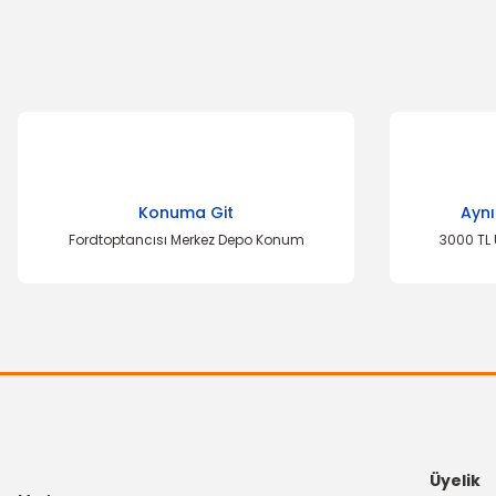
Ürün resmi kalitesiz, bozuk veya görüntülenemiyor.
Ürün açıklamasında eksik bilgiler bulunuyor.
Ürün bilgilerinde hatalar bulunuyor.
Ürün fiyatı diğer sitelerden daha pahalı.
Bu ürüne benzer farklı alternatifler olmalı.
Konuma Git
Aynı
Fordtoptancısı Merkez Depo Konum
3000 TL 
YERLİ
OTOSAN
Ön Fren Balata
Yağ Filtresi Transit 12 Transit 15
628,
604,44 TL
Üyelik