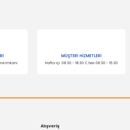
Rİ
MÜŞTERİ HİZMETLERİ
eme imkanı
Hafta içi: 08:30 - 18:30 C.tesi 08:30 - 15:30
İTHAL ÜRÜN
Ön Disk Ayna Transit 15
2.098,95 TL
Alışveriş