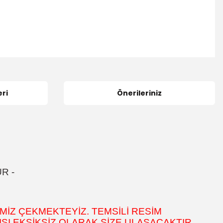
ri
Önerileriniz
ÜR
-
MİZ ÇEKMEKTEYİZ. TEMSİLİ RESİM
SI EKSİKSİZ OLARAK SİZE ULAŞACAKTIR.