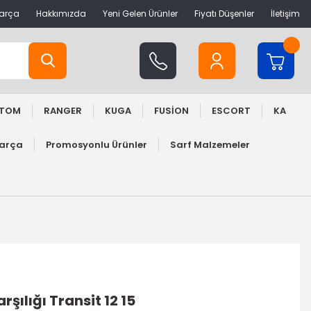
Parça
Hakkımızda
Yeni Gelen Ürünler
Fiyatı Düşenler
İletişim
STOM
RANGER
KUGA
FUSİON
ESCORT
KA
Parça
Promosyonlu Ürünler
Sarf Malzemeler
rşılığı Transit 12 15