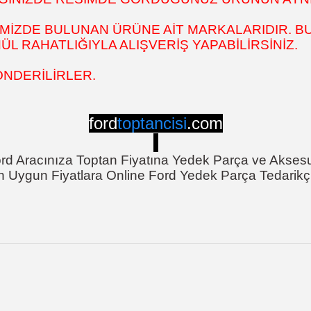
MİZDE BULUNAN ÜRÜNE AİT MARKALARIDIR. BU
 RAHATLIĞIYLA ALIŞVERİŞ YAPABİLİRSİNİZ.
ÖNDERİLİRLER.
ford
toptancisi
.com
rd Aracınıza Toptan Fiyatına Yedek Parça ve Akses
n Uygun Fiyatlara Online Ford Yedek Parça Tedarikçi
onularda yetersiz gördüğünüz noktaları öneri formunu kullanarak tarafımı