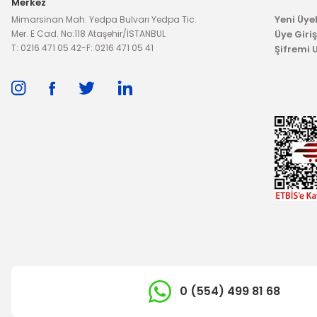
Merkez
Yeni Üyel
Mimarsinan Mah. Yedpa Bulvarı Yedpa Tic.
Mer. E Cad. No:118 Ataşehir/İSTANBUL
Üye Giriş
T: 0216 471 05 42
-
F: 0216 471 05 41
Şifremi
İTHAL ÜRÜN
Arka F
Ön Fren Kaliperi Transit 15 Sol Kundaklı
0 (554) 499 81 68