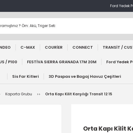
Ford Yedek 
NDEO
C-MAX
COURİER
CONNECT
TRANSİT / CU
S / P100
FESTİVA SIERRA GRANADA 17M 20M
Ford Yedek 
Sis Far Kitleri
3D Paspas ve Bagaj Havuz Çeşitleri
Kaporta Grubu
Orta Kapı Kilit Karşılığı Transit 12 15
Orta Kapı Kilit Ka