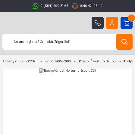
0 (554) 499 81 68
0216 471 05 42
Anasayfa
ESCORT
Escort 1995-2001
Plastik / Hortum Grubu
Radyat