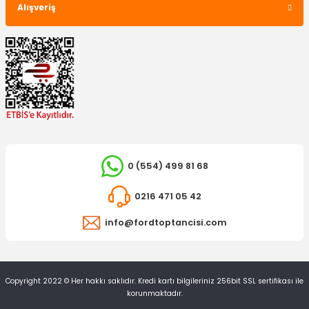
Alışveriş
TÜKENDİ
TÜKENDİ
BGA
Triger Seti Escort CLX
OTOSAN
3.028,26 TL
Ön Cam Su Fıskiye Memesi Escort
0 (554) 499 81 68
0216 471 05 42
1.061,48 TL
info@fordtoptancisi.com
Copyright 2022 © Her hakkı saklıdır. Kredi kartı bilgileriniz 256bit SSL sertifikası ile
korunmaktadır.