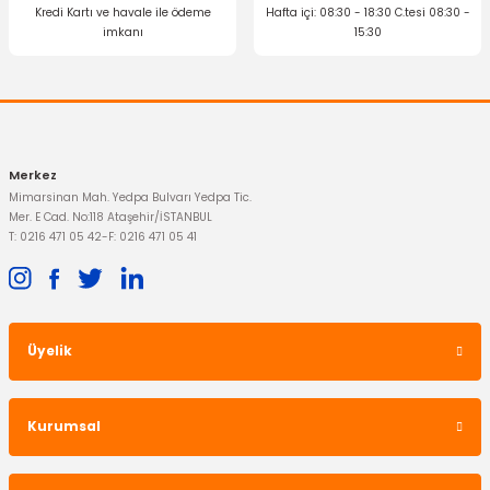
Kredi Kartı ve havale ile ödeme
Hafta içi: 08:30 - 18:30 C.tesi 08:30 -
2.225,29 TL
650,00 TL
imkanı
15:30
Gönder
Merkez
Mimarsinan Mah. Yedpa Bulvarı Yedpa Tic.
Mer. E Cad. No:118 Ataşehir/İSTANBUL
T: 0216 471 05 42
-
F: 0216 471 05 41
YERLİ ÜRÜN
Silecek Süpürgesi Escort
HELLA
Endüksiyon Bobini Escort CLX
Üyelik
450,02 TL
1.606,03 TL
Kurumsal