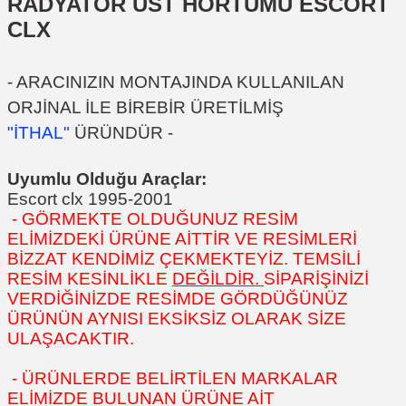
RADYATÖR ÜST HORTUMU ESCORT
CLX
- ARACINIZIN MONTAJINDA KULLANILAN
ORJİNAL İLE BİREBİR ÜRETİLMİŞ
"İTHAL"
ÜRÜNDÜR -
Uyumlu Olduğu Araçlar:
Escort clx 1995-2001
- GÖRMEKTE OLDUĞUNUZ RESİM
ELİMİZDEKİ ÜRÜNE AİTTİR VE RESİMLERİ
BİZZAT KENDİMİZ ÇEKMEKTEYİZ. TEMSİLİ
RESİM KESİNLİKLE
DEĞİLDİR.
SİPARİŞİNİZİ
VERDİĞİNİZDE RESİMDE GÖRDÜĞÜNÜZ
ÜRÜNÜN AYNISI EKSİKSİZ OLARAK SİZE
ULAŞACAKTIR.
- ÜRÜNLERDE BELİRTİLEN MARKALAR
ELİMİZDE BULUNAN ÜRÜNE AİT