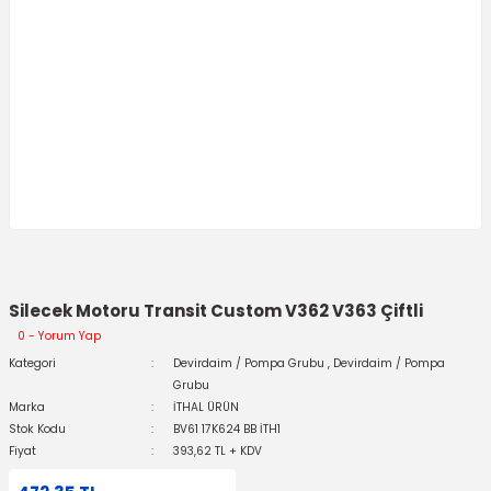
Silecek Motoru Transit Custom V362 V363 Çiftli
0 - Yorum Yap
Kategori
Devirdaim / Pompa Grubu
,
Devirdaim / Pompa
Grubu
Marka
İTHAL ÜRÜN
Stok Kodu
BV61 17K624 BB İTH1
Fiyat
393,62 TL + KDV