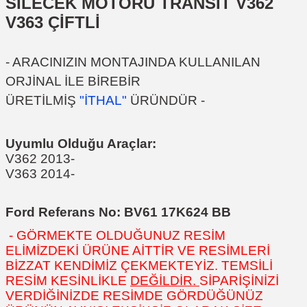
SİLECEK MOTORU TRANSİT V362
V363 ÇİFTLİ
- ARACINIZIN MONTAJINDA KULLANILAN
ORJİNAL İLE BİREBİR
ÜRETİLMİŞ
"İTHAL"
ÜRÜNDÜR -
Uyumlu Olduğu Araçlar:
V362 2013-
V363 2014-
Ford Referans No: BV61 17K624 BB
- GÖRMEKTE OLDUĞUNUZ RESİM
ELİMİZDEKİ ÜRÜNE AİTTİR VE RESİMLERİ
BİZZAT KENDİMİZ ÇEKMEKTEYİZ. TEMSİLİ
RESİM KESİNLİKLE
DEĞİLDİR.
SİPARİŞİNİZİ
VERDİĞİNİZDE RESİMDE GÖRDÜĞÜNÜZ