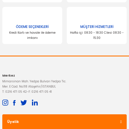
Bu ürüne benzer farklı alternatifler olmalı.
ÖDEME SEÇENEKLERİ
MÜŞTERİ HİZMETLERİ
Kredi Kartı ve havale ile ödeme
Hafta içi: 08:30 - 18:30 C.tesi 08:30 -
imkanı
15:30
OTOSAN
Gönder
Arka Paçalık Transit V363 Sağ Tek Teker
568,08 TL
Merkez
Mimarsinan Mah. Yedpa Bulvarı Yedpa Tic.
Mer. E Cad. No:118 Ataşehir/İSTANBUL
T: 0216 471 05 42
-
F: 0216 471 05 41
Üyelik