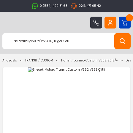
0 (554) 499 81 68
0216 471 05 42
Anasayfa
TRANSİT / CUSTOM
Transit Tourneo Custom V362 2012/-
Devi