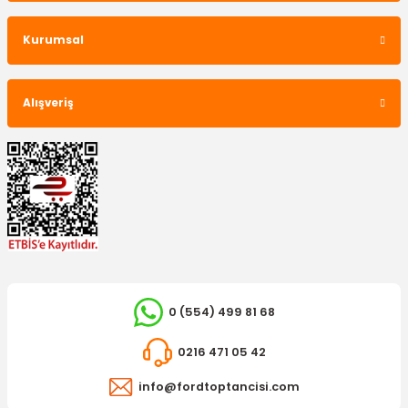
Kurumsal
OTOSAN
Alışveriş
Arka Paçalık Transit V363 Sol Tek Teker
568,08 TL
0 (554) 499 81 68
0216 471 05 42
info@fordtoptancisi.com
OTOSAN