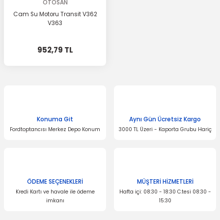
OTOSAN
Cam Su Motoru Transit V362
V363
952,79 TL
Konuma Git
Aynı Gün Ücretsiz Kargo
Fordtoptancısı Merkez Depo Konum
3000 TL Üzeri - Kaporta Grubu Hariç
ÖDEME SEÇENEKLERİ
MÜŞTERİ HİZMETLERİ
Kredi Kartı ve havale ile ödeme
Hafta içi: 08:30 - 18:30 C.tesi 08:30 -
imkanı
15:30