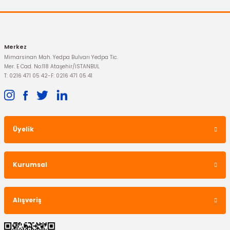
Merkez
Mimarsinan Mah. Yedpa Bulvarı Yedpa Tic.
Mer. E Cad. No:118 Ataşehir/İSTANBUL
T: 0216 471 05 42
-
F: 0216 471 05 41
Üyelik
Kurumsal
Alışveriş