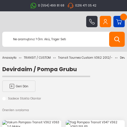
0 (554) 499 81 68
0216 471 05 42
Anasayfa
TRANSİT / CUSTOM
Transit Tourneo Custom V362 2012/-
Devi
Devirdaim / Pompa Grubu
Geri Dön
Sadece Stokta Olanlar