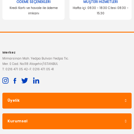
ÖDEME SEÇENEKLERİ
MÜŞTERİ HİZMETLERİ
Kredi Kartı ve havale ile ödeme
Hafta içi: 08:30 - 18:30 C.tesi 08:30 -
157,47 TL
imkanı
15:30
690,59 TL
Gönder
Merkez
TÜKENDİ
Mimarsinan Mah. Yedpa Bulvarı Yedpa Tic.
Mer. E Cad. No:118 Ataşehir/İSTANBUL
T: 0216 471 05 42
-
F: 0216 471 05 41
YERLİ ÜRÜN
YERLİ ÜRÜN
Silecek Düğmesi Anadol
Rot Başı Anadol 1974-1976
Üyelik
953,75 TL
690,57 TL
Kurumsal