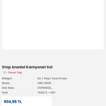
Stop Anadol Kamyonet Sol
0 - Yorum Yap
Kategori
Far / Stop / Ayna Grubu
Marka
YERLİ ÜRÜN
Stok Kodu
STOPANADL_
Fiyat
754,13 TL + KDV
904,95 TL