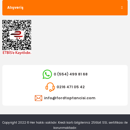
Alışveriş
TÜKENDİ
TÜKENDİ
YERLİ ÜRÜN
Rotil Anado Sağ
SACHS
Arka Amortisör Anadol
953,71 TL
0 (554) 499 81 68
2.840,72 TL
0216 471 05 42
info@fordtoptancisi.com
TÜKENDİ
TÜKENDİ
Copyright 2022 © Her hakkı saklıdır. Kredi kartı bilgileriniz 256bit SSL sertifikası ile
korunmaktadır.
İTHAL ÜRÜN