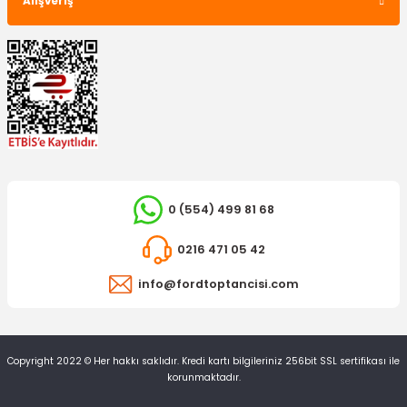
Alışveriş
0 (554) 499 81 68
0216 471 05 42
LUK
Debriyaj Seti Fiesta / Fusion Triptonik
info@fordtoptancisi.com
8.242,90 TL
Copyright 2022 © Her hakkı saklıdır. Kredi kartı bilgileriniz 256bit SSL sertifikası ile
korunmaktadır.