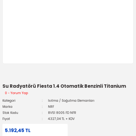
Su Radyatörü Fiesta 1.4 Otomatik Benzinli Titanium
0 - Yorum Yap
Kategori
Isıtma / Soğutma Elemanları
Marka
NRF
Stok Kodu
8V51 8005 FD NFR
Fiyat
4.327,04 TL + KDV
5.192,45 TL