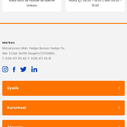
Kredi Kartı ve havale ile ödeme
Hafta içi: 08:30 - 18:30 C.tesi 08:30 -
imkanı
15:30
Gönder
264,04 TL
Merkez
Mimarsinan Mah. Yedpa Bulvarı Yedpa Tic.
Mer. E Cad. No:118 Ataşehir/İSTANBUL
T: 0216 471 05 42
-
F: 0216 471 05 41
Üyelik
OTOSAN
Hava Filtresi Fiesta Fusion Benzinli
Kurumsal
593,63 TL