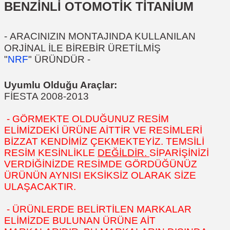
BENZİNLİ OTOMOTİK TİTANİUM
-
ARACINIZIN MONTAJINDA KULLANILAN
ORJİNAL İLE BİREBİR ÜRETİLMİŞ
"
NRF
" ÜRÜNDÜR
-
Uyumlu Olduğu Araçlar:
FİESTA 2008-2013
- GÖRMEKTE OLDUĞUNUZ RESİM
ELİMİZDEKİ ÜRÜNE AİTTİR VE RESİMLERİ
BİZZAT KENDİMİZ ÇEKMEKTEYİZ. TEMSİLİ
RESİM KESİNLİKLE
DEĞİLDİR.
SİPARİŞİNİZİ
VERDİĞİNİZDE RESİMDE GÖRDÜĞÜNÜZ
ÜRÜNÜN AYNISI EKSİKSİZ OLARAK SİZE
ULAŞACAKTIR.
- ÜRÜNLERDE BELİRTİLEN MARKALAR
ELİMİZDE BULUNAN ÜRÜNE AİT