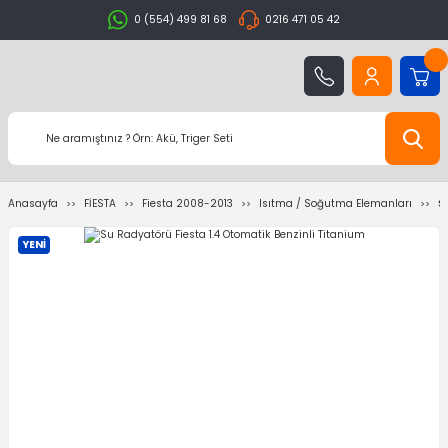
0 (554) 499 81 68
0216 471 05 42
Anasayfa
FİESTA
Fiesta 2008-2013
Isıtma / Soğutma Elemanları
S
YENİ