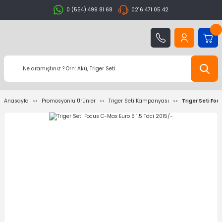
0 (554) 499 81 68
0216 471 05 42
Anasayfa
Promosyonlu Ürünler
Triger Seti Kampanyası
Triger Seti Foc