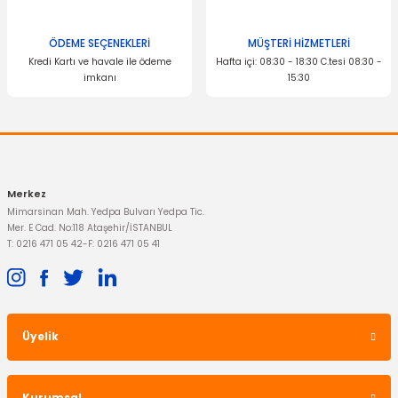
ÖDEME SEÇENEKLERİ
MÜŞTERİ HİZMETLERİ
Kredi Kartı ve havale ile ödeme
Hafta içi: 08:30 - 18:30 C.tesi 08:30 -
imkanı
15:30
Gönder
HATTAT
Direksiyon Pompası Focus C-Max Müşürlü Tip
Merkez
6.825,00 TL
Mimarsinan Mah. Yedpa Bulvarı Yedpa Tic.
Mer. E Cad. No:118 Ataşehir/İSTANBUL
T: 0216 471 05 42
-
F: 0216 471 05 41
Üyelik
İTHAL ÜRÜN
Kaput Kilidi Focus