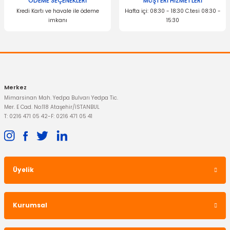
ÖDEME SEÇENEKLERİ
MÜŞTERİ HİZMETLERİ
Kredi Kartı ve havale ile ödeme
Hafta içi: 08:30 - 18:30 C.tesi 08:30 -
imkanı
15:30
Merkez
Mimarsinan Mah. Yedpa Bulvarı Yedpa Tic.
Mer. E Cad. No:118 Ataşehir/İSTANBUL
T: 0216 471 05 42
-
F: 0216 471 05 41
Üyelik
Kurumsal