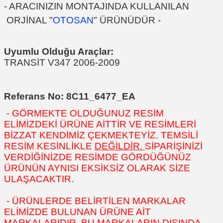
- ARACINIZIN MONTAJINDA KULLANILAN
ORJİNAL "
OTOSAN
" ÜRÜNÜDÜR -
Uyumlu Olduğu Araçlar:
TRANSİT V347 2006-2009
Referans No: 8C11_6477_EA
- GÖRMEKTE OLDUĞUNUZ RESİM
ELİMİZDEKİ ÜRÜNE AİTTİR VE RESİMLERİ
BİZZAT KENDİMİZ ÇEKMEKTEYİZ. TEMSİLİ
RESİM KESİNLİKLE
DEĞİLDİR.
SİPARİŞİNİZİ
VERDİĞİNİZDE RESİMDE GÖRDÜĞÜNÜZ
ÜRÜNÜN AYNISI EKSİKSİZ OLARAK SİZE
ULAŞACAKTIR.
- ÜRÜNLERDE BELİRTİLEN MARKALAR
ELİMİZDE BULUNAN ÜRÜNE AİT
MARKALARIDIR. BU MARKALARIN DIŞINDA