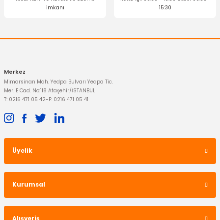
OTOSAN
imkanı
15:30
Kulburator Filtresi Transit V347 200PS
Gönder
1.950,96 TL
Merkez
Mimarsinan Mah. Yedpa Bulvarı Yedpa Tic.
Mer. E Cad. No:118 Ataşehir/İSTANBUL
T: 0216 471 05 42
-
F: 0216 471 05 41
TÜKENDİ
Üyelik
Kurumsal
OTOSAN
Alışveriş