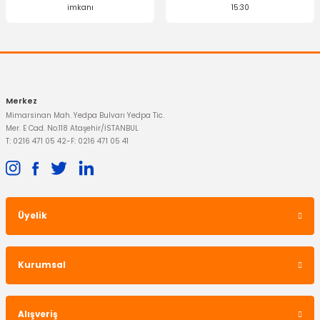
imkanı
15:30
Merkez
Mimarsinan Mah. Yedpa Bulvarı Yedpa Tic.
Mer. E Cad. No:118 Ataşehir/İSTANBUL
T: 0216 471 05 42
-
F: 0216 471 05 41
Üyelik
Kurumsal
Alışveriş