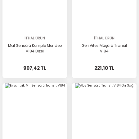
İTHAL ÜRÜN
İTHAL ÜRÜN
Maf Sensörü Komple Mondeo
Geri Vites Müşürü Transit
V184 Dizel
V184
907,42 TL
221,10 TL