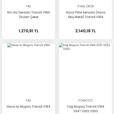
FAE
İTHAL ÜRÜN
Km Hız Sensörü Transit V184
Hava Filtre Sensörü (Hava
Önden Çeker
Akış Metre) Transit V184
1.270,91 TL
2.140,18 TL
FAE
FOMOCO
Hava Isı Müşürü Transit V184
Yağ Müşürü Transit V184
V347 V362 V363