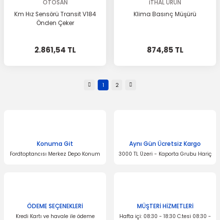
OTOSAN
İTHAL ÜRÜN
Km Hız Sensörü Transit V184
Klima Basınç Müşürü
Önden Çeker
2.861,54 TL
874,85 TL
1
2
Konuma Git
Aynı Gün Ücretsiz Kargo
Fordtoptancısı Merkez Depo Konum
3000 TL Üzeri - Kaporta Grubu Hariç
ÖDEME SEÇENEKLERİ
MÜŞTERİ HİZMETLERİ
Kredi Kartı ve havale ile ödeme
Hafta içi: 08:30 - 18:30 C.tesi 08:30 -