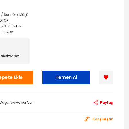
r / Sensör / Müşür
OTOR
520 BB İNTER
TL + KDV
aksitlerle!!
epete Ekle
Hemen Al
ı Düşünce Haber Ver
Paylaş
Karşılaştır