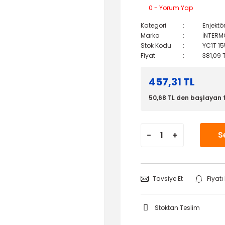
0 - Yorum Yap
Kategori
Enjektö
Marka
İNTERM
Stok Kodu
YC1T 15
Fiyat
381,09 
457,31 TL
50,68 TL den başlayan t
S
Tavsiye Et
Fiyat
Stoktan Teslim