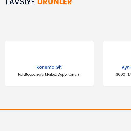
TAVSİYE
ÜRÜNLER
Bu ürünün fiyat bilgisi, resim, ürün açıklamalarında ve diğer k
Görüş ve önerileriniz için teşekkür ederiz.
Ürün resmi kalitesiz, bozuk veya görüntülenemiyor.
Ürün açıklamasında eksik bilgiler bulunuyor.
Ürün bilgilerinde hatalar bulunuyor.
Ürün fiyatı diğer sitelerden daha pahalı.
Bu ürüne benzer farklı alternatifler olmalı.
Konuma Git
Aynı
Fordtoptancısı Merkez Depo Konum
3000 TL 