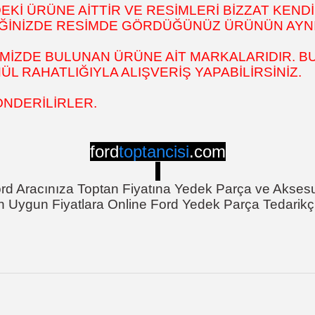
İ ÜRÜNE AİTTİR VE RESİMLERİ BİZZAT KENDİ
DİĞİNİZDE RESİMDE GÖRDÜĞÜNÜZ ÜRÜNÜN AYNI
MİZDE BULUNAN ÜRÜNE AİT MARKALARIDIR. BU
 RAHATLIĞIYLA ALIŞVERİŞ YAPABİLİRSİNİZ.
ÖNDERİLİRLER.
ford
toptancisi
.com
rd Aracınıza Toptan Fiyatına Yedek Parça ve Akses
n Uygun Fiyatlara Online Ford Yedek Parça Tedarikçi