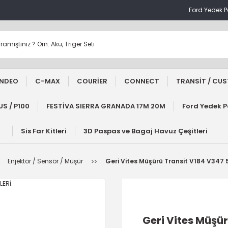
Ford Yedek 
NDEO
C-MAX
COURİER
CONNECT
TRANSİT / CU
S / P100
FESTİVA SIERRA GRANADA 17M 20M
Ford Yedek 
Sis Far Kitleri
3D Paspas ve Bagaj Havuz Çeşitleri
Enjektör / Sensör / Müşür
Geri Vites Müşürü Transit V184 V347 5
Geri Vites Müşür