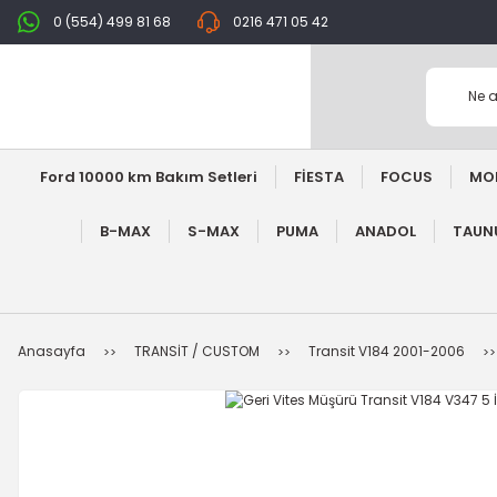
0 (554) 499 81 68
0216 471 05 42
Ford 10000 km Bakım Setleri
FİESTA
FOCUS
MO
B-MAX
S-MAX
PUMA
ANADOL
TAUNU
Anasayfa
TRANSİT / CUSTOM
Transit V184 2001-2006