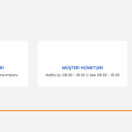
za iletebilirsiniz.
Rİ
MÜŞTERİ HİZMETLERİ
eme imkanı
Hafta içi: 08:30 - 18:30 C.tesi 08:30 - 15:30
OTOSAN
Cam Kriko Rölesi Transit V184 V347