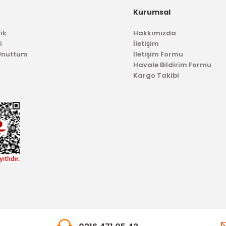
Kurumsal
OTOSAN
Arka Cam Sağ Silecek Kolu Çift Kapı Transit V184
ik
Hakkımızda
i
İletişim
 Unuttum
İletişim Formu
Havale Bildirim Formu
4.424,24 TL
Kargo Takibi
TÜKENDİ
TÜKENDİ