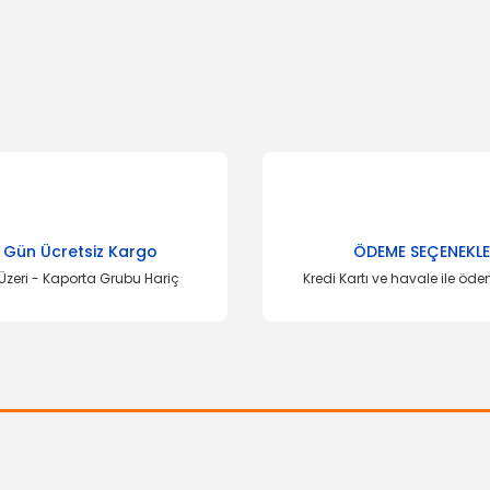
onularda yetersiz gördüğünüz noktaları öneri formunu kullanarak tarafımı
Bu ürüne ilk yorumu siz yapın!
Yorum Yaz
 Gün Ücretsiz Kargo
ÖDEME SEÇENEKLE
Üzeri - Kaporta Grubu Hariç
Kredi Kartı ve havale ile öd
Gönder