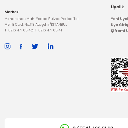
Üyelik
OTOSAN
Merkez
Arka Cam Sol Silecek Kolu Çift Kapı Transit V184
Yeni Üyel
Mimarsinan Mah. Yedpa Bulvarı Yedpa Tic.
Mer. E Cad. No:118 Ataşehir/İSTANBUL
Üye Giriş
T: 0216 471 05 42
-
F: 0216 471 05 41
Şifremi
4.897,01 TL
TÜKENDİ