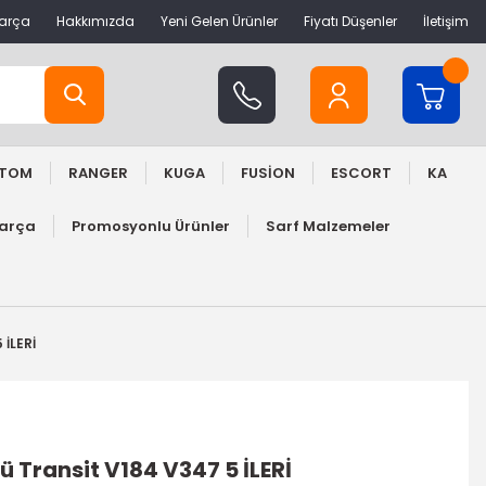
Parça
Hakkımızda
Yeni Gelen Ürünler
Fiyatı Düşenler
İletişim
STOM
RANGER
KUGA
FUSİON
ESCORT
KA
Parça
Promosyonlu Ürünler
Sarf Malzemeler
 İLERİ
ü Transit V184 V347 5 İLERİ