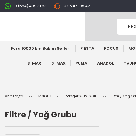
0 (554) 499 81 68
0216 471 05 42
Ford 10000 km Bakım Setleri
FİESTA
FOCUS
MO
B-MAX
S-MAX
PUMA
ANADOL
TAUNU
Anasayfa
RANGER
Ranger 2012-2016
Filtre / Yağ G
Filtre / Yağ Grubu