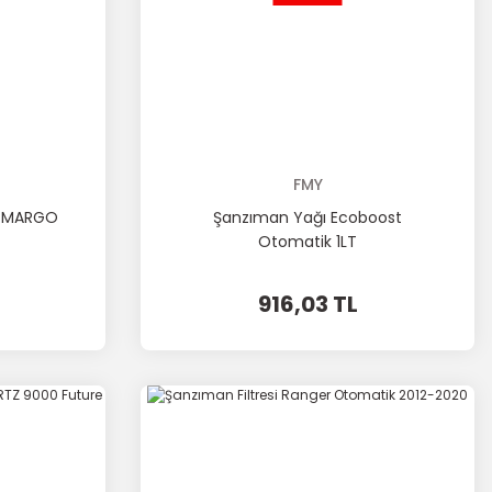
FMY
ğı MARGO
Şanzıman Yağı Ecoboost
Otomatik 1LT
916,03 TL