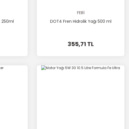
FEBİ
ı 250ml
DOT4 Fren Hidrolik Yağı 500 ml
355,71 TL