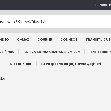
Ford Yedek 
NDEO
C-MAX
COURİER
CONNECT
TRANSİT / CU
S / P100
FESTİVA SIERRA GRANADA 17M 20M
Ford Yedek 
Sis Far Kitleri
3D Paspas ve Bagaj Havuz Çeşitleri
rubu