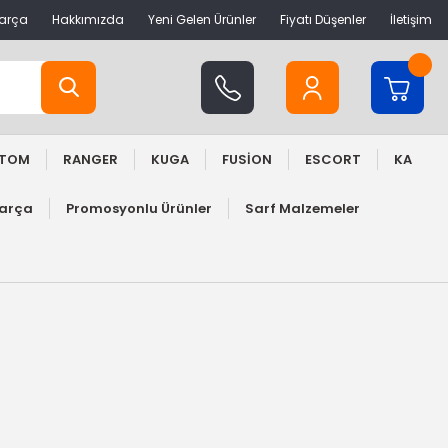
Parça
Hakkımızda
Yeni Gelen Ürünler
Fiyatı Düşenler
İletişim
STOM
RANGER
KUGA
FUSİON
ESCORT
KA
Parça
Promosyonlu Ürünler
Sarf Malzemeler