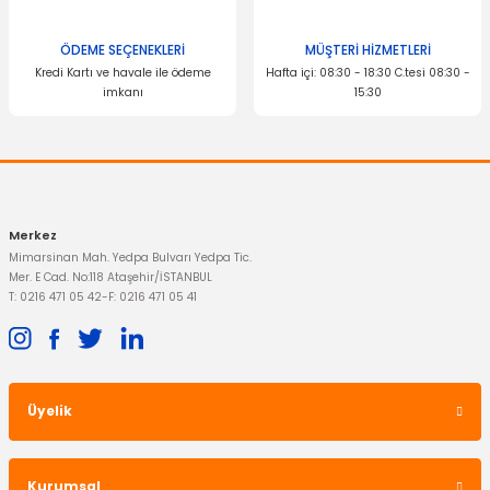
Ürün fiyatı diğer sitelerden daha pahalı.
Bu ürüne benzer farklı alternatifler olmalı.
ÖDEME SEÇENEKLERİ
MÜŞTERİ HİZMETLERİ
Kredi Kartı ve havale ile ödeme
Hafta içi: 08:30 - 18:30 C.tesi 08:30 -
imkanı
15:30
Gönder
Merkez
Mimarsinan Mah. Yedpa Bulvarı Yedpa Tic.
Mer. E Cad. No:118 Ataşehir/İSTANBUL
T: 0216 471 05 42
-
F: 0216 471 05 41
Üyelik
Kurumsal