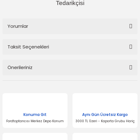
Tedarikçisi
Yorumlar
Taksit Seçenekleri
Bu ürüne ilk yorumu siz yapın!
Önerileriniz
Yorum Yaz
Bu ürünün fiyat bilgisi, resim, ürün açıklamalarında ve diğer
konularda yetersiz gördüğünüz noktaları öneri formunu kullanarak
tarafımıza iletebilirsiniz.
Görüş ve önerileriniz için teşekkür ederiz.
Konuma Git
Aynı Gün Ücretsiz Kargo
Ürün resmi kalitesiz, bozuk veya görüntülenemiyor.
Fordtoptancısı Merkez Depo Konum
3000 TL Üzeri - Kaporta Grubu Hariç
Ürün açıklamasında eksik bilgiler bulunuyor.
Ürün bilgilerinde hatalar bulunuyor.