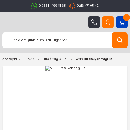
0 (554) 499 81 68
0216 471 05 42
Anasayfa
B-MAX
Filtre / Yağ Grubu
ATF3 Direksiyon Yağı 1Lt