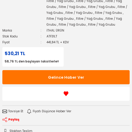
Filtre / Yağ Grubu
,
Filtre / Yağ Grubu
,
Filtre / Yağ
Grubu
,
Filtre / Yağ Grubu
,
Filtre / Yağ Grubu
,
Filtre /
Yağ Grubu
,
Filtre / Yağ Grubu
,
Filtre / Yağ Grubu
,
Filtre / Yağ Grubu
,
Filtre / Yağ Grubu
,
Filtre / Yağ
Grubu
,
Filtre / Yağ Grubu
,
Filtre / Yağ Grubu
Marka
İTHAL ÜRÜN
Stok Kodu
ATF31LT
Fiyat
441,84 TL + KDV
530,21 TL
58,76 TL den başlayan taksitlerle!!
Gelince Haber Ver
Tavsiye Et
Fiyatı Düşünce Haber Ver
Paylaş
Stoktan Teslim