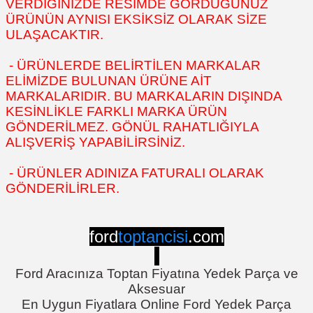
VERDİĞİNİZDE RESİMDE GÖRDÜĞÜNÜZ
ÜRÜNÜN AYNISI EKSİKSİZ OLARAK SİZE
ULAŞACAKTIR.
- ÜRÜNLERDE BELİRTİLEN MARKALAR
ELİMİZDE BULUNAN ÜRÜNE AİT
MARKALARIDIR. BU MARKALARIN DIŞINDA
KESİNLİKLE FARKLI MARKA ÜRÜN
GÖNDERİLMEZ. GÖNÜL RAHATLIĞIYLA
ALIŞVERİŞ YAPABİLİRSİNİZ.
- ÜRÜNLER ADINIZA FATURALI OLARAK
GÖNDERİLİRLER.
ford
toptancisi
.com
Ford Aracınıza Toptan Fiyatına Yedek Parça ve
Aksesuar
En Uygun Fiyatlara Online Ford Yedek Parça