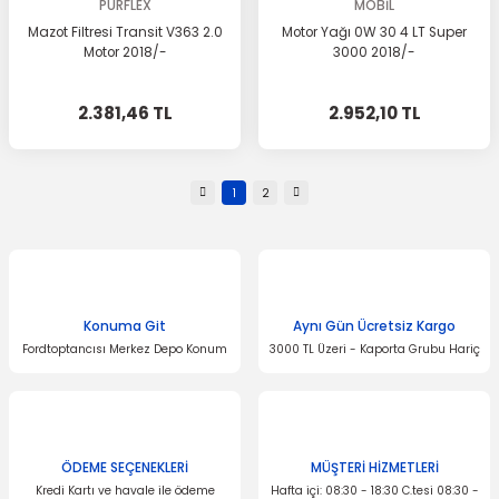
PURFLEX
MOBİL
Mazot Filtresi Transit V363 2.0
Motor Yağı 0W 30 4 LT Super
Motor 2018/-
3000 2018/-
2.381,46 TL
2.952,10 TL
1
2
Konuma Git
Aynı Gün Ücretsiz Kargo
Fordtoptancısı Merkez Depo Konum
3000 TL Üzeri - Kaporta Grubu Hariç
ÖDEME SEÇENEKLERİ
MÜŞTERİ HİZMETLERİ
Kredi Kartı ve havale ile ödeme
Hafta içi: 08:30 - 18:30 C.tesi 08:30 -