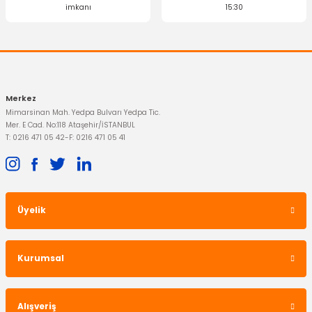
imkanı
15:30
Merkez
Mimarsinan Mah. Yedpa Bulvarı Yedpa Tic.
Mer. E Cad. No:118 Ataşehir/İSTANBUL
T: 0216 471 05 42
-
F: 0216 471 05 41
Üyelik
Kurumsal
Alışveriş