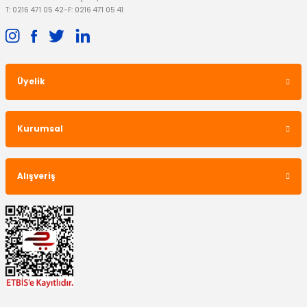
T: 0216 471 05 42
-
F: 0216 471 05 41
Üyelik
OTOSAN
OTOSAN
Yağ Filtresi Dizel Modeller
Yağ Filtresi Ranger Turbosuz
Kurumsal
327,15 TL
892,24 TL
Alışveriş
TÜKENDİ