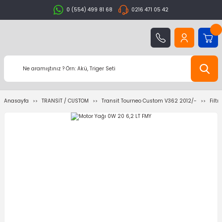
0 (554) 499 81 68
0216 471 05 42
Anasayfa
TRANSİT / CUSTOM
Transit Tourneo Custom V362 2012/-
Filt