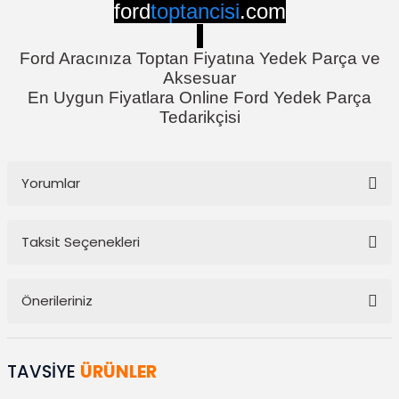
ford
toptancisi
.com
Ford Aracınıza Toptan Fiyatına Yedek Parça ve
Aksesuar
En Uygun Fiyatlara Online Ford Yedek Parça
Tedarikçisi
Yorumlar
Taksit Seçenekleri
Bu ürüne ilk yorumu siz yapın!
Önerileriniz
Yorum Yaz
Bu ürünün fiyat bilgisi, resim, ürün açıklamalarında ve diğer
konularda yetersiz gördüğünüz noktaları öneri formunu kullanarak
TAVSİYE
ÜRÜNLER
tarafımıza iletebilirsiniz.
Görüş ve önerileriniz için teşekkür ederiz.