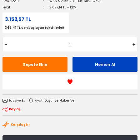
Stok Kodu
WSS M2C952 A1 FMY 602014726
Fiyat
2.627,14 TL + KDV
3.152,57 TL
349,41 TL den başlayan taksitlerle!!
Sepete Ekle
Hemen Al
Tavsiye Et
Fiyatı Düşünce Haber Ver
Paylaş
Karşılaştır