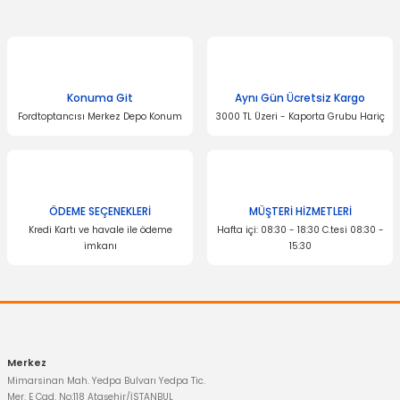
Ürün resmi kalitesiz, bozuk veya görüntülenemiyor.
Ürün açıklamasında eksik bilgiler bulunuyor.
Ürün bilgilerinde hatalar bulunuyor.
Konuma Git
Aynı Gün Ücretsiz Kargo
Fordtoptancısı Merkez Depo Konum
3000 TL Üzeri - Kaporta Grubu Hariç
Ürün fiyatı diğer sitelerden daha pahalı.
Bu ürüne benzer farklı alternatifler olmalı.
OTOSAN
Yağ Filtresi Connect
ÖDEME SEÇENEKLERİ
MÜŞTERİ HİZMETLERİ
OTOSAN
Kredi Kartı ve havale ile ödeme
Hafta içi: 08:30 - 18:30 C.tesi 08:30 -
604,44 TL
Yağ Filtresi Transit V184 2.4 Motor
imkanı
15:30
Gönder
297,41 TL
Merkez
Mimarsinan Mah. Yedpa Bulvarı Yedpa Tic.
Mer. E Cad. No:118 Ataşehir/İSTANBUL