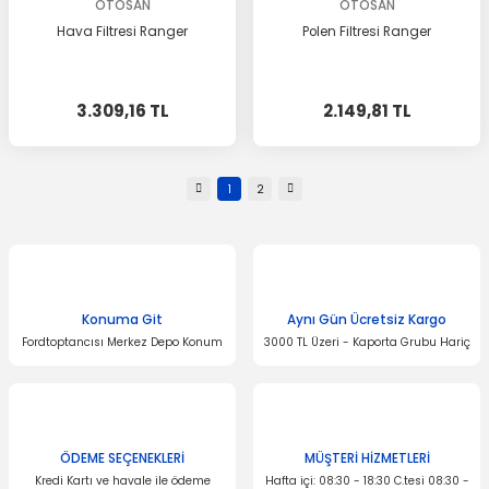
OTOSAN
OTOSAN
Hava Filtresi Ranger
Polen Filtresi Ranger
3.309,16 TL
2.149,81 TL
1
2
Konuma Git
Aynı Gün Ücretsiz Kargo
Fordtoptancısı Merkez Depo Konum
3000 TL Üzeri - Kaporta Grubu Hariç
ÖDEME SEÇENEKLERİ
MÜŞTERİ HİZMETLERİ
Kredi Kartı ve havale ile ödeme
Hafta içi: 08:30 - 18:30 C.tesi 08:30 -