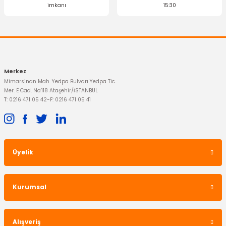
imkanı
15:30
Merkez
Mimarsinan Mah. Yedpa Bulvarı Yedpa Tic.
Mer. E Cad. No:118 Ataşehir/İSTANBUL
T: 0216 471 05 42
-
F: 0216 471 05 41
Üyelik
Kurumsal
Alışveriş