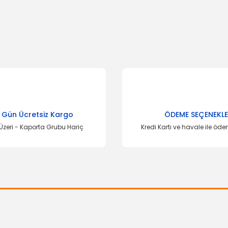
onularda yetersiz gördüğünüz noktaları öneri formunu kullanarak tarafımı
Bu ürüne ilk yorumu siz yapın!
Yorum Yaz
KENDİ
TÜKENDİ
 Gün Ücretsiz Kargo
ÖDEME SEÇENEKLE
Üzeri - Kaporta Grubu Hariç
Kredi Kartı ve havale ile öd
Gönder
Z-İŞ
ÖZ-İŞ
sit 2.4/2.5 - 7 Parça
Kapı Döşemesi Transit 2.4/2.5