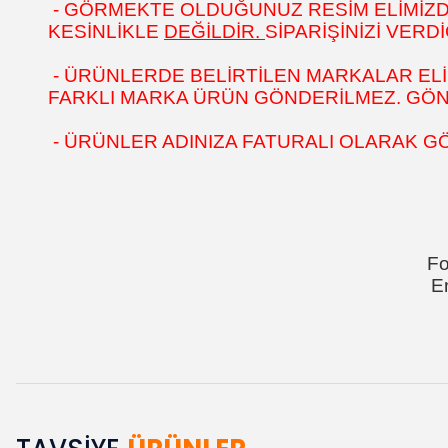
- GÖRMEKTE OLDUĞUNUZ RESİM ELİMİZDEK
KESİNLİKLE
DEĞİLDİR.
SİPARİŞİNİZİ VER
- ÜRÜNLERDE BELİRTİLEN MARKALAR ELİ
FARKLI MARKA ÜRÜN GÖNDERİLMEZ. GÖNÜL
- ÜRÜNLER ADINIZA FATURALI OLARAK G
Fo
E