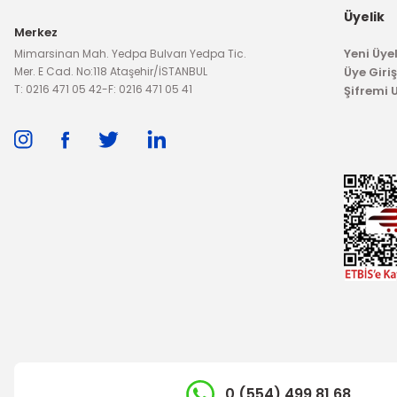
Üyelik
Merkez
Yeni Üyel
Mimarsinan Mah. Yedpa Bulvarı Yedpa Tic.
5.93
Mer. E Cad. No:118 Ataşehir/İSTANBUL
Üye Giriş
T: 0216 471 05 42
-
F: 0216 471 05 41
Şifremi
TÜKENDİ
0 (554) 499 81 68