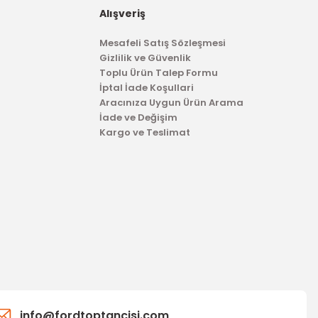
Alışveriş
Mesafeli Satış Sözleşmesi
Gizlilik ve Güvenlik
Toplu Ürün Talep Formu
İptal İade Koşullari
Aracınıza Uygun Ürün Arama
İade ve Değişim
Kargo ve Teslimat
TÜKENDİ
İTHAL ÜRÜN
Arka Amortisör Transit 2.4 2.5
info@fordtoptancisi.com