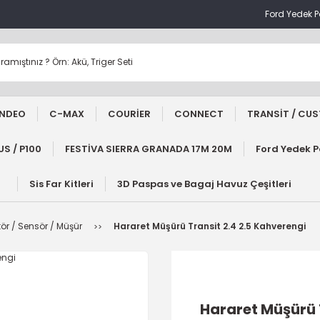
Ford Yedek 
NDEO
C-MAX
COURİER
CONNECT
TRANSİT / CU
S / P100
FESTİVA SIERRA GRANADA 17M 20M
Ford Yedek 
Sis Far Kitleri
3D Paspas ve Bagaj Havuz Çeşitleri
tör / Sensör / Müşür
Hararet Müşürü Transit 2.4 2.5 Kahverengi
Hararet Müşürü 