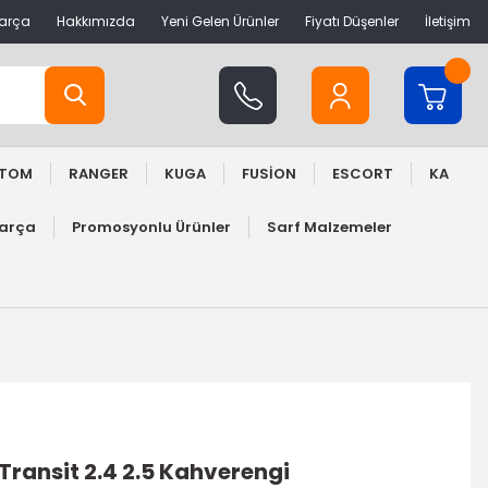
Parça
Hakkımızda
Yeni Gelen Ürünler
Fiyatı Düşenler
İletişim
STOM
RANGER
KUGA
FUSİON
ESCORT
KA
Parça
Promosyonlu Ürünler
Sarf Malzemeler
Transit 2.4 2.5 Kahverengi