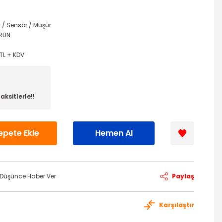
r / Sensör / Müşür
ÜRÜN
TL + KDV
aksitlerle!!
epete Ekle
Hemen Al
ı Düşünce Haber Ver
Paylaş
Karşılaştır