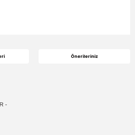
ri
Önerileriniz
R
-