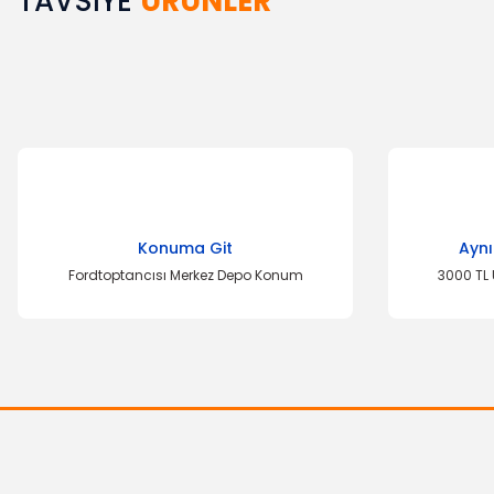
TAVSİYE
ÜRÜNLER
Bu ürünün fiyat bilgisi, resim, ürün açıklamalarında ve diğer k
Görüş ve önerileriniz için teşekkür ederiz.
Ürün resmi kalitesiz, bozuk veya görüntülenemiyor.
Ürün açıklamasında eksik bilgiler bulunuyor.
Ürün bilgilerinde hatalar bulunuyor.
Ürün fiyatı diğer sitelerden daha pahalı.
Bu ürüne benzer farklı alternatifler olmalı.
TÜ
Konuma Git
Aynı
Fordtoptancısı Merkez Depo Konum
3000 TL 
ÖZ-İŞ
İç Güneşlik Transit 2.4/2.5
Ö
1.218,49 TL
Kapı Döşemesi Tran