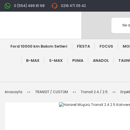
0 (554) 499 81 68
0216 471 05 42
Ford 10000 km Bakım Setleri
FİESTA
FOCUS
MO
B-MAX
S-MAX
PUMA
ANADOL
TAUNU
Anasayfa
TRANSİT / CUSTOM
Transit 2.4 / 2.5
Enjek