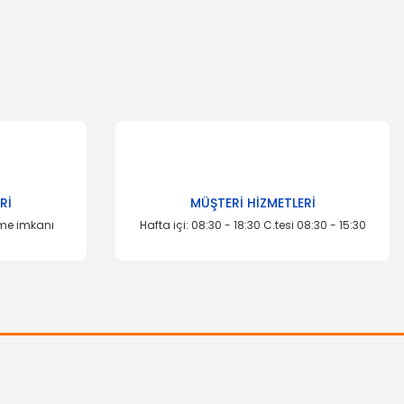
za iletebilirsiniz.
TÜKENDİ
Rİ
MÜŞTERİ HİZMETLERİ
eme imkanı
Hafta içi: 08:30 - 18:30 C.tesi 08:30 - 15:30
İTHAL ÜRÜN
Ön Fren Balatası Transit 2.5
556,72 TL
 - 8 Parça