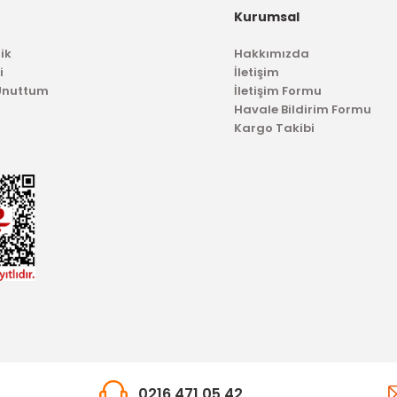
Kurumsal
ik
Hakkımızda
0,23 TL
8.403,76 TL
i
İletişim
 Unuttum
İletişim Formu
Havale Bildirim Formu
Kargo Takibi
TÜKENDİ
0216 471 05 42