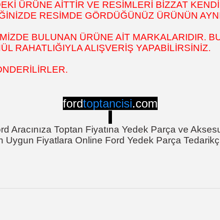
İ ÜRÜNE AİTTİR VE RESİMLERİ BİZZAT KENDİ
DİĞİNİZDE RESİMDE GÖRDÜĞÜNÜZ ÜRÜNÜN AYNI
MİZDE BULUNAN ÜRÜNE AİT MARKALARIDIR. BU
 RAHATLIĞIYLA ALIŞVERİŞ YAPABİLİRSİNİZ.
ÖNDERİLİRLER.
ford
toptancisi
.com
rd Aracınıza Toptan Fiyatına Yedek Parça ve Akses
n Uygun Fiyatlara Online Ford Yedek Parça Tedarikçi