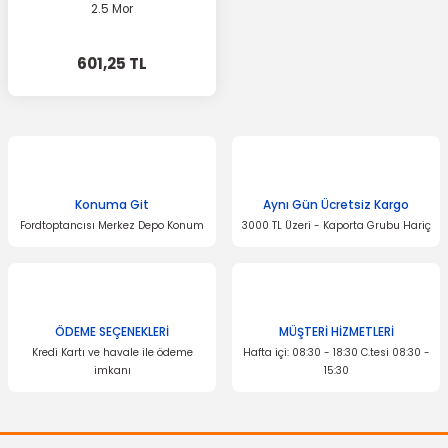
2.5 Mor
601,25 TL
Konuma Git
Aynı Gün Ücretsiz Kargo
Fordtoptancısı Merkez Depo Konum
3000 TL Üzeri - Kaporta Grubu Hariç
ÖDEME SEÇENEKLERİ
MÜŞTERİ HİZMETLERİ
Kredi Kartı ve havale ile ödeme
Hafta içi: 08:30 - 18:30 C.tesi 08:30 -
imkanı
15:30