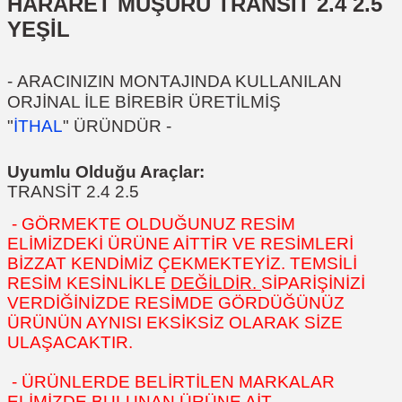
HARARET MÜŞÜRÜ TRANSİT 2.4 2.5
YEŞİL
-
ARACINIZIN MONTAJINDA KULLANILAN
ORJİNAL İLE BİREBİR ÜRETİLMİŞ
"
İTHAL
"
ÜRÜNDÜR
-
Uyumlu Olduğu Araçlar:
TRANSİT 2.4 2.5
- GÖRMEKTE OLDUĞUNUZ RESİM
ELİMİZDEKİ ÜRÜNE AİTTİR VE RESİMLERİ
BİZZAT KENDİMİZ ÇEKMEKTEYİZ. TEMSİLİ
RESİM KESİNLİKLE
DEĞİLDİR.
SİPARİŞİNİZİ
VERDİĞİNİZDE RESİMDE GÖRDÜĞÜNÜZ
ÜRÜNÜN AYNISI EKSİKSİZ OLARAK SİZE
ULAŞACAKTIR.
- ÜRÜNLERDE BELİRTİLEN MARKALAR
ELİMİZDE BULUNAN ÜRÜNE AİT