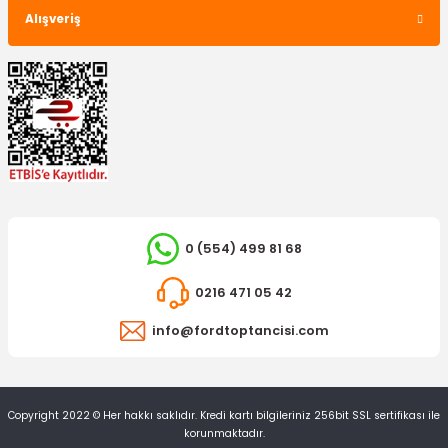
Alışveriş
5.930,23 TL
TÜKENDİ
0 (554) 499 81 68
0216 471 05 42
info@fordtoptancisi.com
ÖZ-İŞ
Kapı Döşemesi Transit 2.4/2.5 - 8 Parça
Copyright 2022 © Her hakkı saklıdır. Kredi kartı bilgileriniz 256bit SSL sertifikası ile
korunmaktadır.
8.403,76 TL