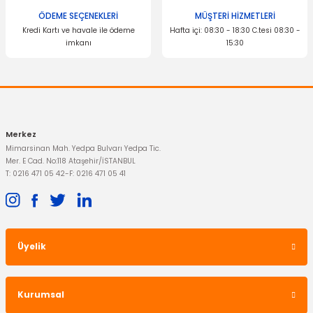
Benzin Filtresi Fiesta Fusion
ÖDEME SEÇENEKLERİ
MÜŞTERİ HİZMETLERİ
Kredi Kartı ve havale ile ödeme
Hafta içi: 08:30 - 18:30 C.tesi 08:30 -
imkanı
15:30
Gönder
264,04 TL
Merkez
Mimarsinan Mah. Yedpa Bulvarı Yedpa Tic.
Mer. E Cad. No:118 Ataşehir/İSTANBUL
T: 0216 471 05 42
-
F: 0216 471 05 41
Üyelik
OTOSAN
Hava Filtresi Fiesta Fusion Benzinli
Kurumsal