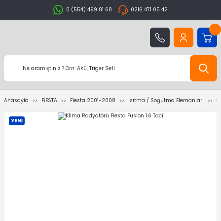
0 (554) 499 81 68
0216 471 05 42
Anasayfa
FİESTA
Fiesta 2001-2008
Isıtma / Soğutma Elemanları
K
YENİ