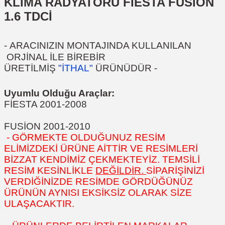
KLİMA RADYATÖRÜ FİESTA FUSİON
1.6 TDCİ
-
ARACINIZIN MONTAJINDA KULLANILAN
ORJİNAL İLE BİREBİR
ÜRETİLMİŞ
"İTHAL"
ÜRÜNÜDÜR
-
Uyumlu Olduğu Araçlar:
FİESTA 2001-2008
FUSİON 2001-2010
- GÖRMEKTE OLDUĞUNUZ RESİM
ELİMİZDEKİ ÜRÜNE AİTTİR VE RESİMLERİ
BİZZAT KENDİMİZ ÇEKMEKTEYİZ. TEMSİLİ
RESİM KESİNLİKLE
DEĞİLDİR.
SİPARİŞİNİZİ
VERDİĞİNİZDE RESİMDE GÖRDÜĞÜNÜZ
ÜRÜNÜN AYNISI EKSİKSİZ OLARAK SİZE
ULAŞACAKTIR.