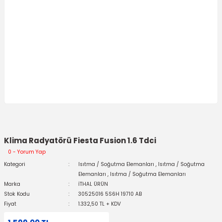
Klima Radyatörü Fiesta Fusion 1.6 Tdci
0 - Yorum Yap
Kategori
Isıtma / Soğutma Elemanları
,
Isıtma / Soğutma
Elemanları
,
Isıtma / Soğutma Elemanları
Marka
İTHAL ÜRÜN
Stok Kodu
30525016 5S6H 19710 AB
Fiyat
1.332,50 TL + KDV